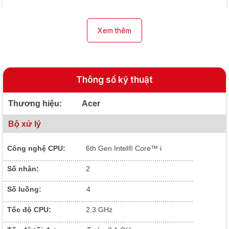
Xem thêm
Thông số kỹ thuật
Thương hiệu: Acer
Bộ xử lý
Công nghệ CPU:
6
th Gen Intel® Core™ i
.............................................................................................
Số nhân:
2
.............................................................................................
Số luồng:
4
.............................................................................................
Tốc độ CPU:
2.3 GHz
.............................................................................................