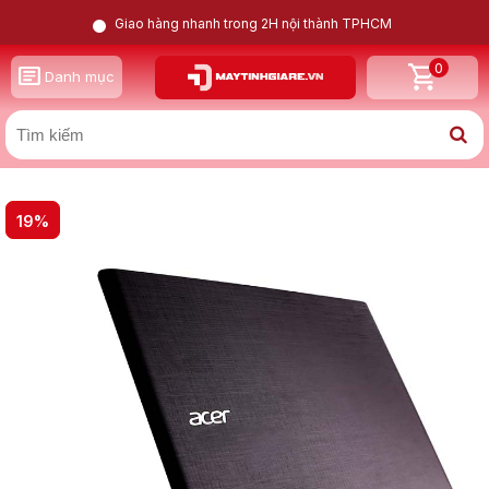
Giao hàng nhanh trong 2H nội thành TPHCM
0
GỌI LẠI CHO TÔI
Danh mục
X
19%
Acer Aspire E5 474G i5 6200U | Nvidia GT 940M | 8GB |
256GB | 14inch HD
Nam
Nữ