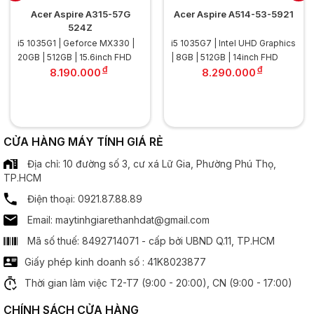
Màn hình
Acer Aspire A315-57G
Acer Aspire A514-53-5921
524Z
Kích thước:
14 inch
i5 1035G1 | Geforce MX330 |
i5 1035G7 | Intel UHD Graphics
.............................................................................................
20GB | 512GB | 15.6inch FHD
| 8GB | 512GB | 14inch FHD
Độ phân giải:
HD (1366 x 768)
đ
đ
8.190.000
8.290.000
.............................................................................................
Tần số quét:
60Hz
.............................................................................................
Công nghệ MH:
Chống chói Anti Glare
CỬA HÀNG MÁY TÍNH GIÁ RẺ
Bộ xử lý đồ hoạ
Địa chỉ: 10 đường số 3, cư xá Lữ Gia, Phường Phú Thọ,
TP.HCM
Chipset đồ hoạ:
Nvidia Geforce GT 940M
Điện thoại: 0921.87.88.89
Email: maytinhgiarethanhdat@gmail.com
Âm thanh
Mã số thuế: 8492714071 - cấp bởi UBND Q.11, TP.HCM
Speaker:
2 x Spearker
Giấy phép kinh doanh số : 41K8023877
Thời gian làm việc T2-T7 (9:00 - 20:00), CN (9:00 - 17:00)
Cổng kết nối
CHÍNH SÁCH CỬA HÀNG