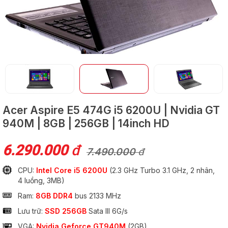
GỬI
Acer Aspire E5 474G
i5 6200U | Nvidia GT
940M | 8GB | 256GB | 14inch HD
6.290.000
đ
7.490.000
đ
CPU:
Intel Core i5 6200U
(2.3 GHz Turbo 3.1 GHz, 2 nhân,
4 luồng, 3MB)
Ram:
8GB DDR4
bus 2133 MHz
Lưu trữ:
SSD 256GB
Sata III 6G/s
VGA:
Nvidia Geforce GT940M
(2GB)