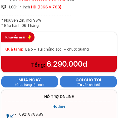
LCD: 14 inch
HD (1366 x 768)
- - - - - - - - - - - - - - - - - - - - - - - - - - -
* Nguyên Zin, mới 98%
* Bảo hành 06 Tháng.
Khuyến mãi
Quà tặng
:
Balo + Túi chống sốc + chuột quang.
6.290.000đ
Tổng:
MUA NGAY
GỌI CHO TÔI
(Giao hàng tận nơi)
(Tư vấn chi tiết)
HỖ TRỢ ONLINE
Hotline
0921.87.88.89