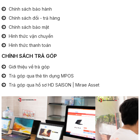
Cổng giao tiếp:
2x USB
Chính sách bảo hành
1x Jack tai nghe 3.5 mm
1x HDMI
Chính sách đổi - trả hàng
1x Micro SD
Chính sách bảo mật
Hình thức vận chuyển
Bàn phím
Hình thức thanh toán
Bàn phím số:
Không
CHÍNH SÁCH TRẢ GÓP
.............................................................................................
Đèn phím:
Có
Giới thiệu về trả góp
Trả góp qua thẻ tín dụng MPOS
Pin (Battery)
Trả góp qua hồ sơ HD SAISON | Mirae Asset
Thông tin pin:
6 Cell
Thông tin khác
Hệ điều hành:
Window 10 Professional
Kích thước - Trọng lượng