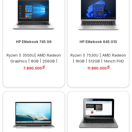
HP Elitebook 745 G6
HP Elitebook 645 G10
Ryzen 5 3500U| AMD Radeon
Ryzen 5 7530U | AMD Radeon
Graphics | 8GB | 256GB |
| 16GB | 512GB | 14inch FHD
14inch FHD
đ
đ
7.890.000
11.890.000