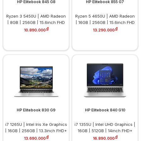
HP Elitebook 845 G8
HP Elitebook 855 G7
Ryzen 3 5450U | AMD Radeon
Ryzen 5 4650U | AMD Radeon
| 8GB | 256GB | 15.6inch FHD
| 16GB | 256GB | 15.6inch FHD
đ
đ
10.890.000
13.290.000
HP Elitebook 830 G9
HP Elitebook 840 G10
i7 1265U | Intel Iris Xe Graphics
i7 1355U | Intel UHD Graphics |
| 16GB | 256GB | 13.3inch FHD+
16GB | 512GB | 14inch FHD+
đ
đ
13.690.000
16.890.000