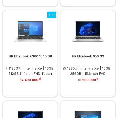
Hot
HP Elitebook X360 1040 G8
HP Elitebook 650 G9
i7 1185G7 | Intel Iris Xe | 16GB |
i5 1235U | Intel Iris Xe | 16GB |
512GB | 14inch FHD Touch
256GB | 15.6inch FHD
đ
đ
14.490.000
13.290.000