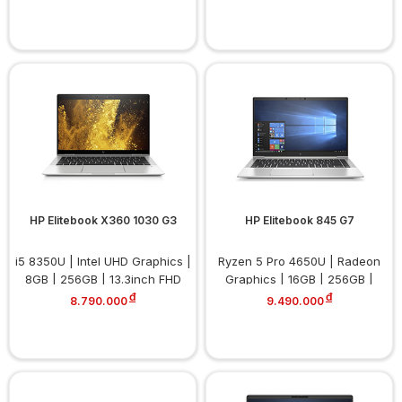
HP Elitebook X360 1030 G3
HP Elitebook 845 G7
i5 8350U | Intel UHD Graphics |
Ryzen 5 Pro 4650U | Radeon
8GB | 256GB | 13.3inch FHD
Graphics | 16GB | 256GB |
đ
14inch FHD
đ
8.790.000
9.490.000