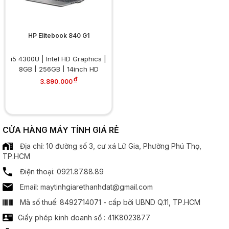
HP Elitebook 840 G1
i5 4300U | Intel HD Graphics |
8GB | 256GB | 14inch HD
đ
3.890.000
CỬA HÀNG MÁY TÍNH GIÁ RẺ
Địa chỉ: 10 đường số 3, cư xá Lữ Gia, Phường Phú Thọ,
TP.HCM
Điện thoại: 0921.87.88.89
Email: maytinhgiarethanhdat@gmail.com
Mã số thuế: 8492714071 - cấp bởi UBND Q.11, TP.HCM
Giấy phép kinh doanh số : 41K8023877