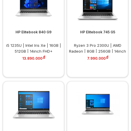
HP Elitebook 840 G9
HP Elitebook 745 G5
i5 1235U | Intel Iris Xe | 16GB |
Ryzen 3 Pro 2300U | AMD
512GB | 14inch FHD+
Radeon | 8GB | 256GB | 14inch
đ
FHD
đ
13.890.000
7.990.000