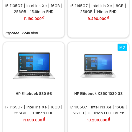
i5 1135G7 | Intel Iris Xe | 16GB |
i5 1145G7 | Intel Iris Xe | 8GB |
256GB | 15.6inch FHD
256GB | 14inch FHD
đ
đ
11.190.000
9.490.000
Tùy chọn: 2 cấu hình
Mới
HP Elitebook 830 G8
HP Elitebook X360 1030 G8
i7 1165G7 | Intel Iris Xe | 16GB |
i7 1185G7 | Intel Iris Xe | 16GB |
256GB | 13.3inch FHD
512GB | 13.3inch FHD Touch
đ
đ
11.690.000
13.290.000