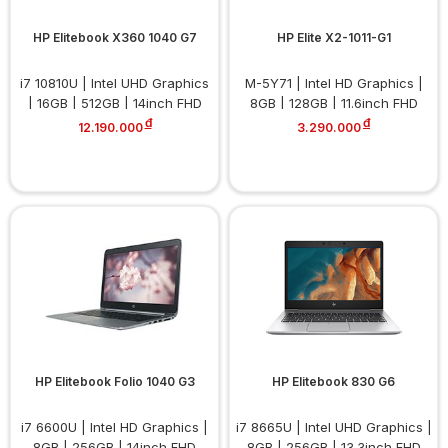
HP Elitebook X360 1040 G7
HP Elite X2-1011-G1
i7 10810U | Intel UHD Graphics
M-5Y71 | Intel HD Graphics |
| 16GB | 512GB | 14inch FHD
8GB | 128GB | 11.6inch FHD
Touch
đ
Touch
đ
12.190.000
3.290.000
HP Elitebook Folio 1040 G3
HP Elitebook 830 G6
i7 6600U | Intel HD Graphics |
i7 8665U | Intel UHD Graphics |
8GB | 256GB | 14inch FHD
8GB | 256GB | 13.3inch FHD