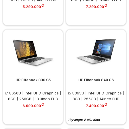
đ
đ
5.290.000
7.290.000
HP Elitebook 830 G5
HP Elitebook 840 G6
i7 8650U | Intel UHD Graphics |
i5 8365U | Intel UHD Graphics |
8GB | 256GB | 13.3inch FHD
8GB | 256GB | 14inch FHD
đ
đ
6.990.000
7.490.000
Tùy chọn: 2 cấu hình