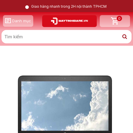
Giao hàng nhanh trong 2H nội thành TPHCM
0
GỌI LẠI CHO TÔI
Danh mục
X
HP Elitebook Folio 1040 G3 i7 6600U | Intel HD Graphics
| 8GB | 256GB | 14inch FHD
Nam
Nữ