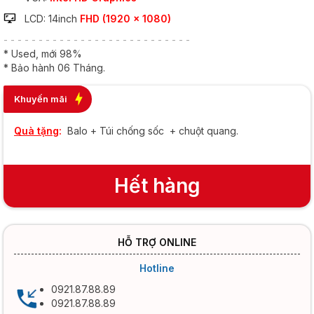
LCD: 14inch
FHD (1920 x 1080)
- - - - - - - - - - - - - - - - - - - - - - - - - - -
* Used, mới 98%
* Bảo hành 06 Tháng.
Khuyến mãi
Quà tặng
:
Balo + Túi chống sốc + chuột quang.
Hết hàng
HỖ TRỢ ONLINE
Hotline
0921.87.88.89
0921.87.88.89