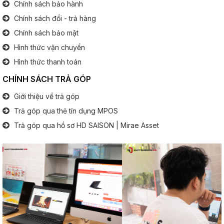
Chính sách bảo hành
Cổng giao tiếp:
3x USB
1x Jack tai nghe 3.5 mm
Chính sách đổi - trả hàng
1x HDMI
Chính sách bảo mật
1x LAN
1x Tyce C
Hình thức vận chuyển
1x Micro SD
Hình thức thanh toán
CHÍNH SÁCH TRẢ GÓP
Bàn phím
Giới thiệu về trả góp
Bàn phím số:
Không
Trả góp qua thẻ tín dụng MPOS
.............................................................................................
Đèn phím:
Có
Trả góp qua hồ sơ HD SAISON | Mirae Asset
Pin (Battery)
Thông tin pin:
6 Cell
Thông tin khác
Hệ điều hành:
Window 10 Professional