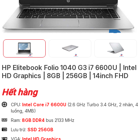
GỬI
HP Elitebook Folio 1040 G3
i7 6600U | Intel
HD Graphics | 8GB | 256GB | 14inch FHD
Hết hàng
CPU:
Intel Core i7 6600U
(2.6 GHz Turbo 3.4 GHz, 2 nhân, 4
luồng, 4MB)
Ram:
8GB DDR4
bus 2133 MHz
Lưu trữ:
SSD 256GB
VGA:
Intel HD Graphics