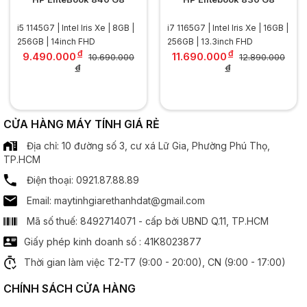
Kích thước:
14 inch
i5 1145G7 | Intel Iris Xe | 8GB |
i7 1165G7 | Intel Iris Xe | 16GB |
.............................................................................................
256GB | 14inch FHD
256GB | 13.3inch FHD
Độ phân giải:
FHD (1920 x 1080)
đ
đ
9.490.000
11.690.000
10.690.000
12.890.000
.............................................................................................
đ
đ
Tần số quét:
60Hz
.............................................................................................
Công nghệ MH:
Chống chói Anti Glare
Công nghệ IPS
CỬA HÀNG MÁY TÍNH GIÁ RẺ
Địa chỉ: 10 đường số 3, cư xá Lữ Gia, Phường Phú Thọ,
Bộ xử lý đồ hoạ
TP.HCM
Điện thoại: 0921.87.88.89
Chipset đồ hoạ:
Intel HD Graphics
Email: maytinhgiarethanhdat@gmail.com
Âm thanh
Mã số thuế: 8492714071 - cấp bởi UBND Q.11, TP.HCM
Giấy phép kinh doanh số : 41K8023877
Speaker:
2 x Spearker
Thời gian làm việc T2-T7 (9:00 - 20:00), CN (9:00 - 17:00)
Cổng kết nối
CHÍNH SÁCH CỬA HÀNG