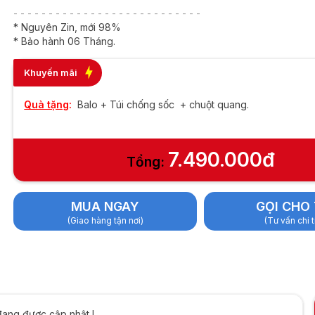
| 8GB | 256GB |
- - - - - - - - - - - - - - - - - - - - - - - - - - -
nch FHD
* Nguyên Zin, mới 98%
* Bảo hành 06 Tháng.
Khuyến mãi
Quà tặng
:
Balo + Túi chống sốc + chuột quang.
7.490.000đ
Tổng:
MUA NGAY
GỌI CHO 
(Giao hàng tận nơi)
(Tư vấn chi t
đang được cập nhật !