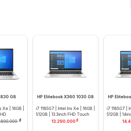
k 830 G8
HP Elitebook X360 1030 G8
HP Elitebo
is Xe | 16GB |
i7 1185G7 | Intel Iris Xe | 16GB |
i7 1185G7 | I
FHD
512GB | 13.3inch FHD Touch
512GB | 14i
đ
đ
13.290.000
14.
2.890.000