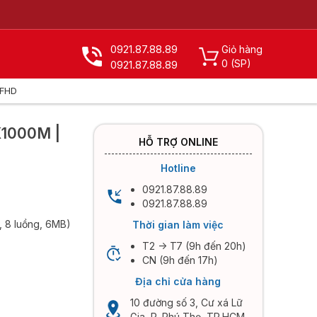
0921.87.88.89
Giỏ hàng
0
(SP)
0921.87.88.89
 FHD
X
K1000M |
HỖ TRỢ ONLINE
Hotline
0921.87.88.89
0921.87.88.89
, 8 luồng, 6MB)
Thời gian làm việc
T2 -> T7 (9h đến 20h)
CN (9h đến 17h)
Địa chỉ cửa hàng
10 đường số 3, Cư xá Lữ
Gia, P. Phú Thọ, TP.HCM