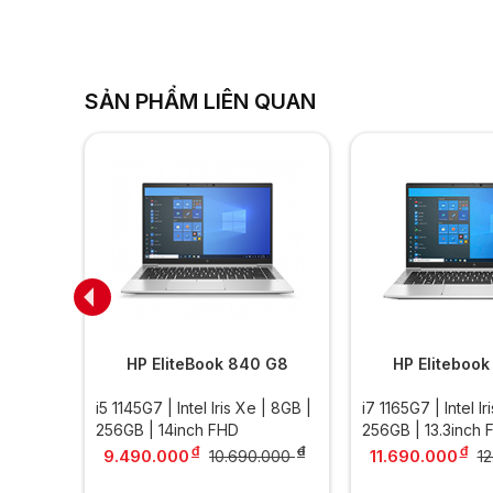
SẢN PHẨM LIÊN QUAN
 G8
HP EliteBook 840 G8
HP Eliteboo
| 16GB |
i5 1145G7 | Intel Iris Xe | 8GB |
i7 1165G7 | Intel Ir
256GB | 14inch FHD
256GB | 13.3inch 
đ
đ
đ
đ
9.490.000
11.690.000
000
10.690.000
1