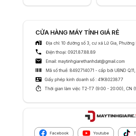
CỬA HÀNG MÁY TÍNH GIÁ RẺ
Địa chỉ: 10 đường số 3, cư xá Lữ Gia, Phườn
Điện thoại: 0921.87.88.89
Email: maytinhgiarethanhdat@gmail.com
Mã số thuế: 8492714071 - cấp bởi UBND Q.11
Giấy phép kinh doanh số : 41K8023877
Thời gian làm việc T2-T7 (9:00 - 20:00), CN (
Facebook
Youtube
T