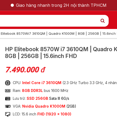
Giao hàng nhanh trong 2H nội thành TPHCM
 Elitebook 8570Wi7 3610QM | Quadro K1000M | 8GB | 256GB | 15.6inch
GỌI LẠI CHO TÔI
HP Elitebook 8570W
i7 3610QM | Quadro 
8GB | 256GB | 15.6inch FHD
Nam
Nữ
7.490.000
đ
CPU:
Intel Core i7 3610QM
(2.3 GHz Turbo 3.3 GHz, 4 nhân
Ram:
8GB DDR3L
bus 1600 MHz
Lưu trữ:
SSD 256GB
Sata III 6G/s
VGA:
Nvidia Quadro K1000M
(2GB)
570W i7 3610QM |
LCD: 15.6 inch
FHD (1920 x 1080)
GỬI