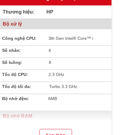
Thương hiệu: HP
Bộ xử lý
Công nghệ CPU:
3
th Gen Intel® Core™ i
.............................................................................................
Số nhân:
4
.............................................................................................
Số luồng:
8
.............................................................................................
Tốc độ CPU:
2.3 GHz
.............................................................................................
Tốc độ tối đa:
Turbo 3.3 GHz
.............................................................................................
Bộ nhớ đệm:
6MB
Bộ nhớ RAM
Dung lượng RAM:
8GB