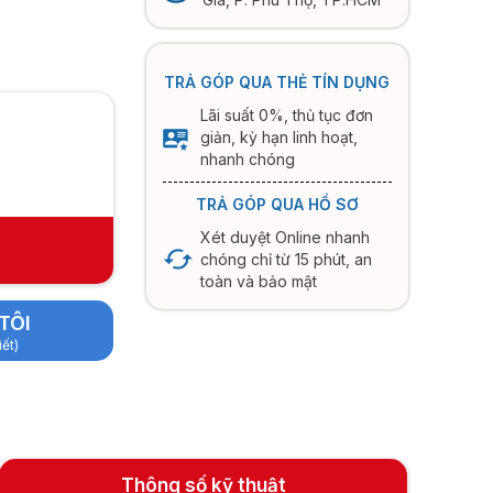
TRẢ GÓP QUA THẺ TÍN DỤNG
Lãi suất 0%, thủ tục đơn
giản, kỳ hạn linh hoạt,
nhanh chóng
TRẢ GÓP QUA HỒ SƠ
Xét duyệt Online nhanh
chóng chỉ từ 15 phút, an
toàn và bảo mật
TÔI
iết)
Thông số kỹ thuật