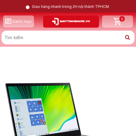
Giao hàng nhanh trong 2H nội thành TPHCM
0
GỌI LẠI CHO TÔI
Danh mục
X
Acer Spin 5 SP513-54N i7 1065G7 | Intel Iris Plus | 8GB |
512GB | 13.3inch 2K
Nam
Nữ