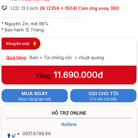
LCD: 13.3 inch
2K (2256 x 1504) Cảm ứng xoay 360
- - - - - - - - - - - - - - - - - - - - - - - - - - -
* Nguyên Zin, mới 98%
* Bảo hành 12 Tháng.
Khuyến mãi
Quà tặng
:
Balo + Túi chống sốc + chuột quang.
11.690.000đ
Tổng:
MUA NGAY
GỌI CHO TÔI
(Giao hàng tận nơi)
(Tư vấn chi tiết)
HỖ TRỢ ONLINE
Hotline
0921.87.88.89