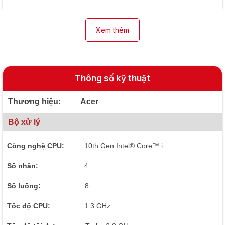
Xem thêm
Thông số kỹ thuật
Thương hiệu: Acer
Bộ xử lý
Công nghệ CPU:
10
th Gen Intel® Core™ i
.............................................................................................
Số nhân:
4
.............................................................................................
Số luồng:
8
.............................................................................................
Tốc độ CPU:
1.3 GHz
.............................................................................................