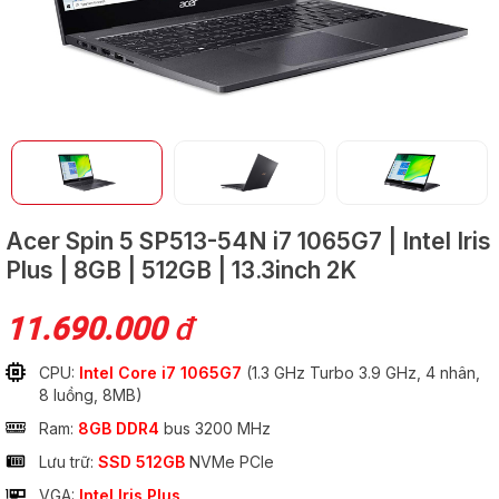
GỬI
Acer Spin 5 SP513-54N
i7 1065G7 | Intel Iris
Plus | 8GB | 512GB | 13.3inch 2K
11.690.000
đ
CPU:
Intel Core i7 1065G7
(1.3 GHz Turbo 3.9 GHz, 4 nhân,
8 luồng, 8MB)
Ram:
8GB DDR4
bus 3200 MHz
Lưu trữ:
SSD 512GB
NVMe PCIe
VGA:
Intel Iris Plus