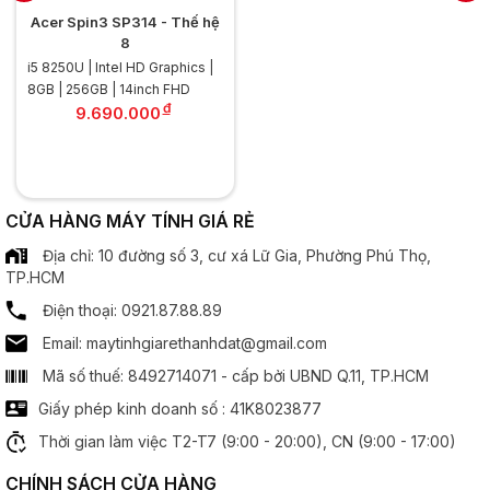
Màn hình
Acer Spin3 SP314 - Thế hệ
8
Kích thước:
13.3 inch
i5 8250U | Intel HD Graphics |
.............................................................................................
8GB | 256GB | 14inch FHD
Độ phân giải:
2K (2256 x 1504)
đ
9.690.000
.............................................................................................
Tần số quét:
60Hz
.............................................................................................
Công nghệ MH:
Chống chói Anti Glare
Công nghệ IPS
CỬA HÀNG MÁY TÍNH GIÁ RẺ
Cảm ứng xoay 360 độ
Địa chỉ: 10 đường số 3, cư xá Lữ Gia, Phường Phú Thọ,
TP.HCM
Bộ xử lý đồ hoạ
Điện thoại: 0921.87.88.89
Email: maytinhgiarethanhdat@gmail.com
Chipset đồ hoạ:
Intel Iris Plus
Mã số thuế: 8492714071 - cấp bởi UBND Q.11, TP.HCM
Giấy phép kinh doanh số : 41K8023877
Âm thanh
Thời gian làm việc T2-T7 (9:00 - 20:00), CN (9:00 - 17:00)
Speaker:
2 x Spearker
CHÍNH SÁCH CỬA HÀNG