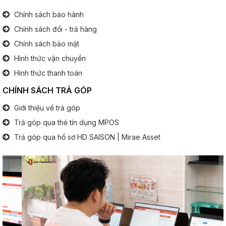
Cổng kết nối
Chính sách bảo hành
Chính sách đổi - trả hàng
Cổng giao tiếp:
3x USB
Chính sách bảo mật
1x Jack tai nghe 3.5 mm
1x HDMI
Hình thức vận chuyển
1x Tyce C
Hình thức thanh toán
CHÍNH SÁCH TRẢ GÓP
Bàn phím
Giới thiệu về trả góp
Bàn phím số:
Không
Trả góp qua thẻ tín dụng MPOS
.............................................................................................
Đèn phím:
Tuỳ Option
Trả góp qua hồ sơ HD SAISON | Mirae Asset
Pin (Battery)
Thông tin pin:
6 Cell
Thông tin khác