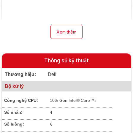
Xem thêm
Thông số kỹ thuật
Thương hiệu:
Dell
Bộ xử lý
Công nghệ CPU:
10
th Gen Intel® Core™ i
.............................................................................................
Số nhân:
4
.............................................................................................
Số luồng:
8
.............................................................................................