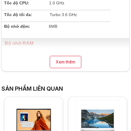
Tốc độ CPU:
1.0 GHz
.............................................................................................
Tốc độ tối đa:
Turbo 3.6 GHz
.............................................................................................
Bộ nhớ đệm:
6MB
Bộ nhớ RAM
Dung lượng RAM:
8GB
Xem thêm
.............................................................................................
Loại Ram:
DDR4
.............................................................................................
Tốc độ Ram:
2666 MHz
.............................................................................................
SẢN PHẨM LIÊN QUAN
Hỗ trợ tối đa:
32GB
Ổ cứng lưu trữ
Dung lượng:
256GB
.............................................................................................