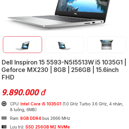
GỬI
Dell Inspiron 15 5593-N5I5513W
i5 1035G1 |
Geforce MX230 | 8GB | 256GB | 15.6inch
FHD
9.890.000
đ
CPU:
Intel Core i5 1035G1
(1.0 GHz Turbo 3.6 GHz, 4 nhân,
8 luồng, 6MB)
Ram:
8GB DDR4
bus 2666 MHz
Lưu trữ:
SSD 256GB M2 NVMe