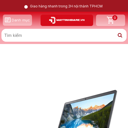
Giao hàng nhanh trong 2H nội thành TPHCM
0
GỌI LẠI CHO TÔI
Danh mục
X
Dell Inspiron 15 5593-N5I5513W i5 1035G1 | Geforce
MX230 | 8GB | 256GB | 15.6inch FHD
Nam
Nữ