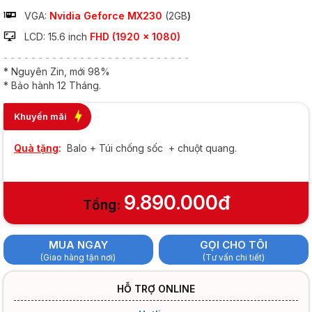
VGA:
Nvidia Geforce MX230
(2GB
)
LCD: 15.6 inch
FHD (1920 x 1080)
- - - - - - - - - - - - - - - - - - - - - - - - - - -
* Nguyên Zin, mới 98%
* Bảo hành 12 Tháng.
Khuyến mãi
Quà tặng
:
Balo + Túi chống sốc + chuột quang.
9.890.000đ
Tổng:
MUA NGAY
GỌI CHO TÔI
(Giao hàng tận nơi)
(Tư vấn chi tiết)
HỖ TRỢ ONLINE