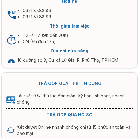
Hotline
0921.87.88.89
0921.87.88.89
Thời gian làm việc
T2 -> T7 (9h đến 20h)
CN (9h đến 17h)
Địa chỉ cửa hàng
10 đường số 3, Cư xá Lữ Gia, P. Phú Thọ, TP.HCM
TRẢ GÓP QUA THẺ TÍN DỤNG
Lãi suất 0%, thủ tục đơn giản, kỳ hạn linh hoạt, nhanh
chóng
TRẢ GÓP QUA HỒ SƠ
Xét duyệt Online nhanh chóng chỉ từ 15 phút, an toàn và
bảo mật