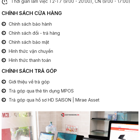
Thời gian làm việc T2-T7 (9:00 - 20:00), CN (9:00 - 17:00)
Cổng kết nối
CHÍNH SÁCH CỬA HÀNG
Chính sách bảo hành
Cổng giao tiếp:
3x USB 3.0
1x USB 3.1
Chính sách đổi - trả hàng
1x HDMI
Chính sách bảo mật
1x LAN
1x Jack tai nghe 3.5 mm
Hình thức vận chuyển
Hình thức thanh toán
Bàn phím
CHÍNH SÁCH TRẢ GÓP
Bàn phím số:
Có
Giới thiệu về trả góp
.............................................................................................
Trả góp qua thẻ tín dụng MPOS
Đèn phím:
Có
Trả góp qua hồ sơ HD SAISON | Mirae Asset
Pin (Battery)
Thông tin pin:
6 Cell
Thông tin khác