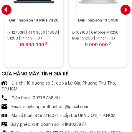
Loại ổ cứng:
SSD NVMe PCIe
Màn hình
Dell Inspiron 14 Plus 7420
Dell Inspiron 14 5490
Kích thước:
15.6 inch
i7 12700H | RTX 3050 | 16GB |
i5 10210U | Geforce MX250 |
.............................................................................................
512GB | 14inch FHD+
8GB | 512GB | 14inch FHD
Độ phân giải:
Full HD (1920 x 1080)
đ
đ
16.890.000
9.990.000
.............................................................................................
Tần số quét:
60Hz
.............................................................................................
Công nghệ MH:
Chống chói Anti Glare
Công nghệ IPS
CỬA HÀNG MÁY TÍNH GIÁ RẺ
Địa chỉ: 10 đường số 3, cư xá Lữ Gia, Phường Phú Thọ,
Bộ xử lý đồ hoạ
TP.HCM
Điện thoại: 0921.87.88.89
Chipset đồ hoạ:
Nvidia Geforce MX230
Email: maytinhgiarethanhdat@gmail.com
Âm thanh
Mã số thuế: 8492714071 - cấp bởi UBND Q.11, TP.HCM
Giấy phép kinh doanh số : 41K8023877
Speaker:
2 x Spearker