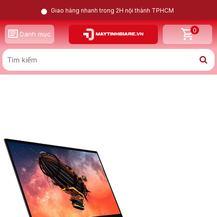
Giao hàng nhanh trong 2H nội thành TPHCM
0
GỌI LẠI CHO TÔI
Danh mục
X
Dell XPS 13 7390 i7 10710U | Intel UHD Graphics | 16GB |
256GB | 13.3inch FHD
Nam
Nữ