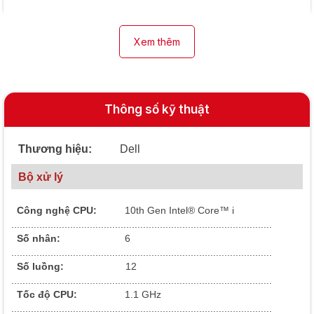
Xem thêm
Thông số kỹ thuật
Thương hiệu:
Dell
Bộ xử lý
Công nghệ CPU:
10th Gen Intel® Core™ i
.............................................................................................
Số nhân:
6
.............................................................................................
Số luồng:
12
.............................................................................................
Tốc độ CPU:
1.1 GHz
.............................................................................................