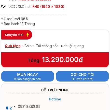
LCD : 13.3 inch
FHD (1920 x 1080)
- - - - - - - - - - - - - - - - - - - - - - - - - - -
* Used, mới 98%
* Bảo hành 12 Tháng.
Khuyến mãi
Quà tặng
:
Balo + Túi chống sốc + chuột quang.
13.290.000đ
Tổng:
MUA NGAY
GỌI CHO TÔI
(Giao hàng tận nơi)
(Tư vấn chi tiết)
HỖ TRỢ ONLINE
Hotline
0921.87.88.89