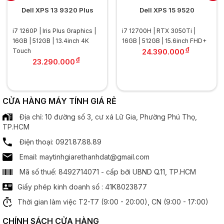
Màn hình
Dell XPS 13 9320 Plus
Dell XPS 15 9520
Kích thước:
13.3 inch
i7 1260P | Iris Plus Graphics |
i7 12700H | RTX 3050Ti |
.............................................................................................
16GB | 512GB | 13.4inch 4K
16GB | 512GB | 15.6inch FHD+
đ
Độ phân giải:
Full HD (1920 x 1080)
Touch
24.390.000
đ
.............................................................................................
23.290.000
Tần số quét:
60Hz
.............................................................................................
Công nghệ MH:
CỬA HÀNG MÁY TÍNH GIÁ RẺ
Công nghệ IPS
Địa chỉ: 10 đường số 3, cư xá Lữ Gia, Phường Phú Thọ,
Bộ xử lý đồ hoạ
TP.HCM
Điện thoại: 0921.87.88.89
Chipset đồ hoạ:
Intel UHD Graphics
Email: maytinhgiarethanhdat@gmail.com
Mã số thuế: 8492714071 - cấp bởi UBND Q.11, TP.HCM
Âm thanh
Giấy phép kinh doanh số : 41K8023877
Speaker:
2 x Spearker
Thời gian làm việc T2-T7 (9:00 - 20:00), CN (9:00 - 17:00)
CHÍNH SÁCH CỬA HÀNG
Cổng kết nối