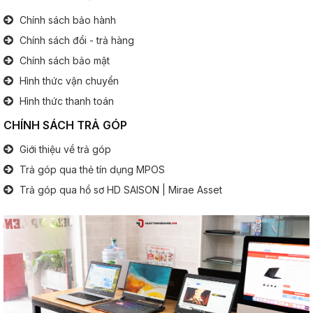
Chính sách bảo hành
Cổng giao tiếp:
3x Tyce C
Chính sách đổi - trả hàng
1x Jack tai nghe 3.5 mm
1x Micro SD
Chính sách bảo mật
Hình thức vận chuyển
Bàn phím
Hình thức thanh toán
Bàn phím số:
Không
CHÍNH SÁCH TRẢ GÓP
.............................................................................................
Giới thiệu về trả góp
Đèn phím:
Có
Trả góp qua thẻ tín dụng MPOS
Pin (Battery)
Trả góp qua hồ sơ HD SAISON | Mirae Asset
Thông tin pin:
6 Cell
Thông tin khác
Hệ điều hành:
Window 11