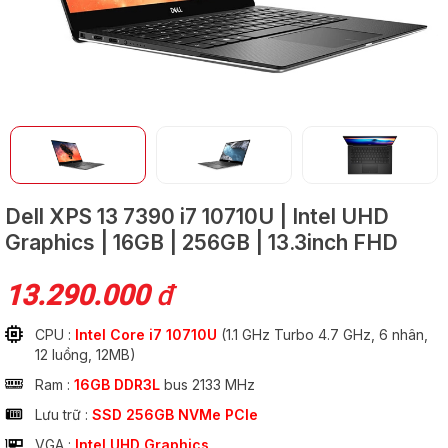
GỬI
Dell XPS 13 7390
i7 10710U | Intel UHD
Graphics | 16GB | 256GB | 13.3inch FHD
13.290.000
đ
CPU :
Intel Core i7 10710U
(1.1 GHz Turbo 4.7 GHz, 6 nhân,
12 luồng, 12MB)
Ram :
16GB DDR3L
bus 2133 MHz
Lưu trữ :
SSD 256GB NVMe PCIe
VGA :
Intel UHD Graphics