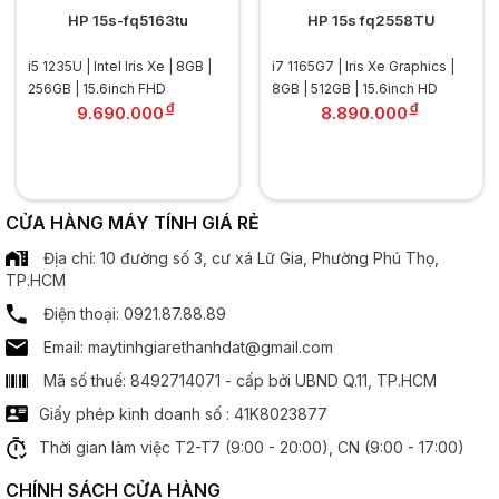
Speaker:
2 x Speaker
HP 15s-fq5163tu
HP 15s fq2558TU
PIN/Battery
i5 1235U | Intel Iris Xe | 8GB |
i7 1165G7 | Iris Xe Graphics |
256GB | 15.6inch FHD
8GB | 512GB | 15.6inch HD
Thông tin Pin:
6-cell Lithium ion
đ
đ
9.690.000
8.890.000
Thời gian sử dụng thường:
2 giờ
Keyboard
CỬA HÀNG MÁY TÍNH GIÁ RẺ
Touchpad:
Touchpad
Địa chỉ: 10 đường số 3, cư xá Lữ Gia, Phường Phú Thọ,
TP.HCM
Thông tin khác
Điện thoại: 0921.87.88.89
HĐH kèm theo máy:
Windows 10 Professional 64 Bản Quyền
Email: maytinhgiarethanhdat@gmail.com
Mã số thuế: 8492714071 - cấp bởi UBND Q.11, TP.HCM
Tính năng nổi bật:
Công nghệ MH: Anti glare , màn hình chống chói
Giấy phép kinh doanh số : 41K8023877
Thời gian làm việc T2-T7 (9:00 - 20:00), CN (9:00 - 17:00)
Kích thước - Trọng lượng
CHÍNH SÁCH CỬA HÀNG