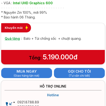
- VGA :
Intel UHD Graphics 600
- - - - - - - - - - - - - - - - - - - - - - - - - - -
* Nguyên Zin 100%, mới 99%
* Bảo hành 06 Tháng.
Khuyến mãi
Quà tặng
:
Balo + Túi chống sốc + chuột quang.
5.190.000đ
Tổng:
MUA NGAY
GỌI CHO TÔI
(Giao hàng tận nơi)
(Tư vấn chi tiết)
HỖ TRỢ ONLINE
Hotline
0921.87.88.89