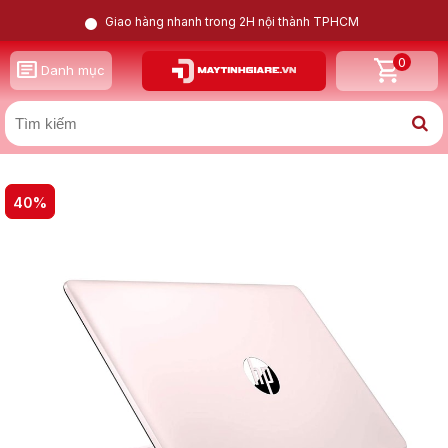
Giao hàng nhanh trong 2H nội thành TPHCM
0
GỌI LẠI CHO TÔI
Danh mục
X
40%
HP Stream 14-cb172wm - Mỏng nhẹ Celeron N4020/ Ram
4GB/ SSD 64GB/ VGA Onboard/ HD
Nam
Nữ