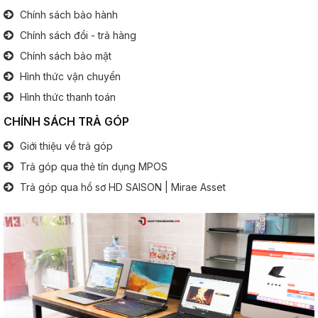
Chính sách bảo hành
Kích thước - Trọng lượng
Chính sách đổi - trả hàng
Chính sách bảo mật
Kích thước:
Cm
Hình thức vận chuyển
............................................................................................
Trọng lượng:
2.3Kg
Hình thức thanh toán
CHÍNH SÁCH TRẢ GÓP
Bảo hành - Xuất xứ
Giới thiệu về trả góp
Bảo hành 12 tháng - Xuất xứ USA
Trả góp qua thẻ tín dụng MPOS
Trả góp qua hồ sơ HD SAISON | Mirae Asset