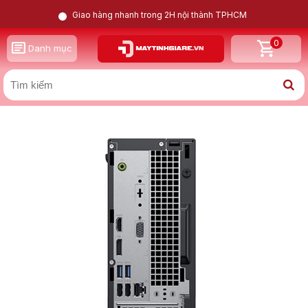
Giao hàng nhanh trong 2H nội thành TPHCM
0
GỌI LẠI CHO TÔI
Danh mục
X
Dell Optilex 3060 SFF i5 8500 | Intel HD Graphics | 16GB
| 256GB
Nam
Nữ