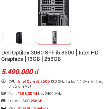
GỬI
Dell Optilex 3060 SFF
i5 8500 | Intel HD
Graphics | 16GB | 256GB
5.490.000
đ
CPU :
Intel Core i5 8500
(3.0 GHz Turbo 4.4 GHz, 6 nhân,
6 luồng, 9MB)
Ram :
16GB DDR4
bus 2400 MHz
Lưu trữ :
SSD 256GB
VGA :
Intel HD Graphics