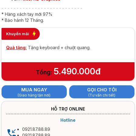
- - - - - - - - - - - - - - - - - - - - - - - - - - -
* Hàng xách tay mới 97%
* Bảo hành 12 Tháng.
Khuyến mãi
Quà tặng:
Tặng keyboard + chuột quang.
5.490.000đ
Tổng:
MUA NGAY
GỌI CHO TÔI
(Giao hàng tận nơi)
(Tư vấn chi tiết)
HỖ TRỢ ONLINE
Hotline
0921.87.88.89
0921.87.88.89