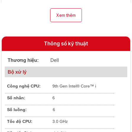
Xem thêm
Thông số kỹ thuật
Thương hiệu:
Dell
Bộ xử lý
Công nghệ CPU:
9
th Gen Intel® Core™ i
.............................................................................................
Số nhân:
6
.............................................................................................
Số luồng:
6
.............................................................................................
Tốc độ CPU:
3.0 GHz
.............................................................................................