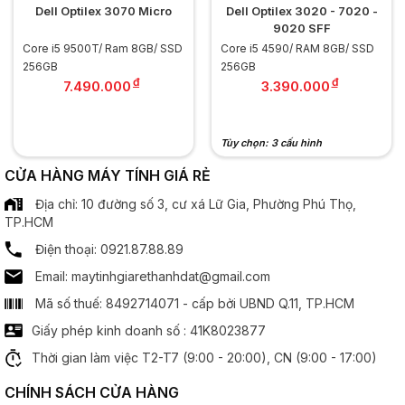
Bộ xử lý đồ hoạ
Dell Optilex 3070 Micro
Dell Optilex 3020 - 7020 -
9020 SFF
Chipset đồ hoạ:
Core i5 9500T/ Ram 8GB/ SSD
Intel HD Graphics
Core i5 4590/ RAM 8GB/ SSD
256GB
256GB
đ
đ
7.490.000
3.390.000
Âm thanh
Speaker:
2 x Spearker
Tùy chọn: 3 cấu hình
CỬA HÀNG MÁY TÍNH GIÁ RẺ
Cổng kết nối
Địa chỉ: 10 đường số 3, cư xá Lữ Gia, Phường Phú Thọ,
TP.HCM
Cổng giao tiếp:
5x USB
1x Jack tai nghe 3.5 mm
Điện thoại: 0921.87.88.89
1x Jack Micro
Email: maytinhgiarethanhdat@gmail.com
1x HDMI
1x Display Port
Mã số thuế: 8492714071 - cấp bởi UBND Q.11, TP.HCM
1x LAN
Giấy phép kinh doanh số : 41K8023877
Thông tin khác
Thời gian làm việc T2-T7 (9:00 - 20:00), CN (9:00 - 17:00)
CHÍNH SÁCH CỬA HÀNG
Hệ điều hành:
Window 10 Professional