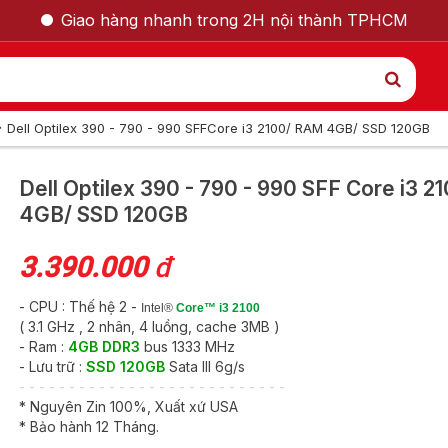
Giao hàng nhanh trong 2H nội thành TPHCM
Dell Optilex 390 - 790 - 990 SFFCore i3 2100/ RAM 4GB/ SSD 120GB
GỌI LẠI CHO TÔI
Dell Optilex 390 - 790 - 990 SFF
Core i3 2
4GB/ SSD 120GB
Nam
Nữ
3.390.000
đ
- CPU : Thế hệ 2 -
Intel®
Core
™ i3 2100
( 3.1 GHz , 2 nhân, 4 luồng, cache 3MB )
- Ram :
4GB DDR3
bus 1333 MHz
- Lưu trữ :
SSD 120GB
Sata III 6g/s
- - - - - - - - - - - - - - - - - - - - - - - - - - -
* Nguyên Zin 100%, Xuất xứ USA
* Bảo hành 12 Tháng.
 790 - 990 SFF Core
GỬI