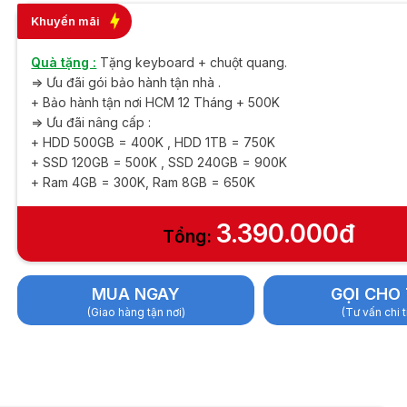
4GB/ SSD 120GB
Khuyến mãi
Quà tặng :
Tặng keyboard + chuột quang.
=> Ưu đãi gói bảo hành tận nhà .
+ Bảo hành tận nơi HCM 12 Tháng + 500K
=> Ưu đãi nâng cấp :
+ HDD 500GB = 400K , HDD 1TB = 750K
+ SSD 120GB = 500K , SSD 240GB = 900K
+ Ram 4GB = 300K, Ram 8GB = 650K
3.390.000đ
Tổng:
MUA NGAY
GỌI CHO 
(Giao hàng tận nơi)
(Tư vấn chi t