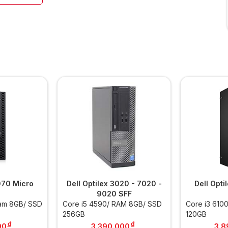
3070 Micro
Dell Optilex 3020 - 7020 -
Dell Opti
9020 SFF
Ram 8GB/ SSD
Core i5 4590/ RAM 8GB/ SSD
Core i3 610
256GB
120GB
đ
đ
00
3.390.000
3.8