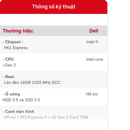
Thông số kỹ thuật
Thường hiệu: Dell
- Chipset :
Intel
®
H61 Express
- CPU
Intel core
i Gen 2
- Ram
Lên đên 16GB 1333 MHz ECC
- Ổ cứng
Hỗ trợ
HDD 3.5 và SSD 2.5
- Card màn hình
Hỗ trợ 1 PCI Express
®
x 16 Gen 2 Card 70W
- Kết nối
6 x USB