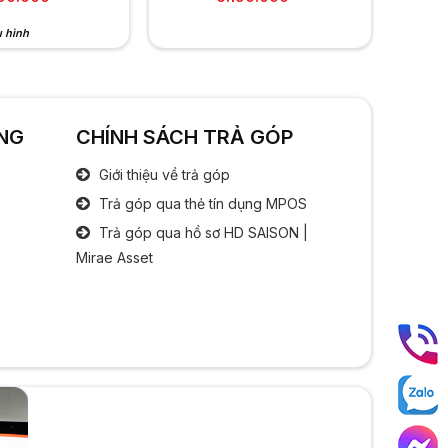
u hình
Tùy chọn
NG
CHÍNH SÁCH TRẢ GÓP
Giới thiệu về trả góp
Trả góp qua thẻ tín dụng MPOS
Trả góp qua hồ sơ HD SAISON |
Mirae Asset