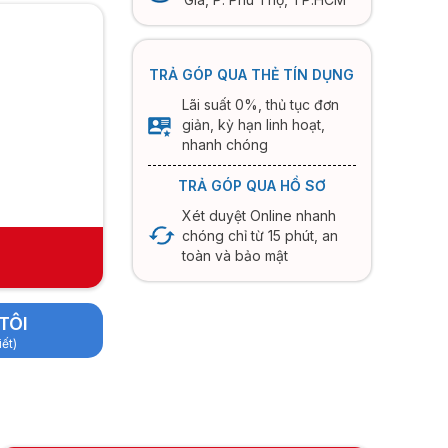
TRẢ GÓP QUA THẺ TÍN DỤNG
Lãi suất 0%, thủ tục đơn
giản, kỳ hạn linh hoạt,
nhanh chóng
TRẢ GÓP QUA HỒ SƠ
Xét duyệt Online nhanh
chóng chỉ từ 15 phút, an
toàn và bảo mật
TÔI
iết)