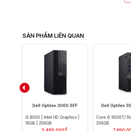
SẢN PHẨM LIÊN QUAN
 M710s
Dell Optilex 3060 SFF
Dell Optilex 
ics |
i5 8500 | Intel HD Graphics |
Core i5 9500T/ 
16GB | 256GB
256GB
đ
đ
5.490.000
7.490.0
000