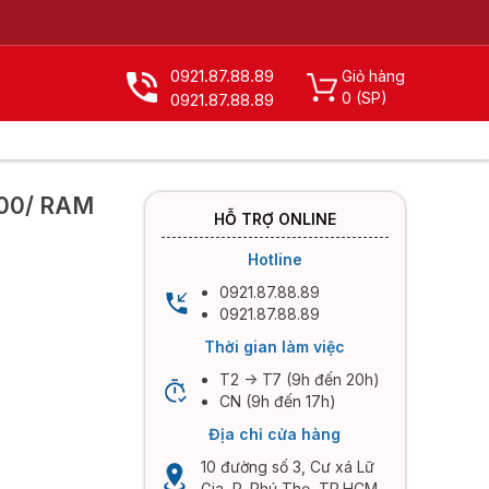
0921.87.88.89
Giỏ hàng
0
(SP)
0921.87.88.89
X
100/ RAM
HỖ TRỢ ONLINE
Hotline
0921.87.88.89
0921.87.88.89
Thời gian làm việc
T2 -> T7 (9h đến 20h)
CN (9h đến 17h)
Địa chỉ cửa hàng
10 đường số 3, Cư xá Lữ
Gia, P. Phú Thọ, TP.HCM