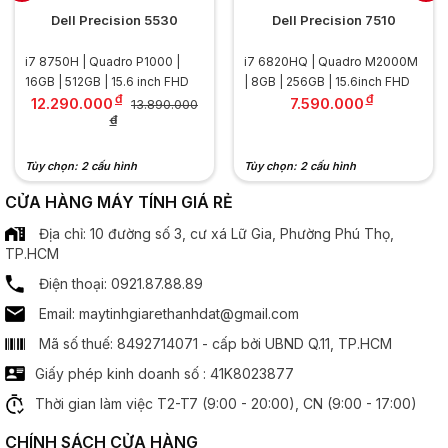
Màn hình
Dell Precision 5530
Dell Precision 7510
Kích thước:
15.6 inch
i7 8750H | Quadro P1000 |
i7 6820HQ | Quadro M2000M
.............................................................................................
16GB | 512GB | 15.6 inch FHD
| 8GB | 256GB | 15.6inch FHD
đ
đ
Độ phân giải:
Full HD (1920 x 1080)
12.290.000
7.590.000
13.890.000
đ
.............................................................................................
Tần số quét:
  60Hz
.............................................................................................
Tùy chọn: 2 cấu hình
Tùy chọn: 2 cấu hình
Công nghệ MH:
Công nghệ Anti Grale
CỬA HÀNG MÁY TÍNH GIÁ RẺ
Công nghệ IPS
Địa chỉ: 10 đường số 3, cư xá Lữ Gia, Phường Phú Thọ,
Bộ xử lý đồ hoạ
TP.HCM
Điện thoại: 0921.87.88.89
Chipset đồ hoạ:
  AMD FirePro W5130M 
Email: maytinhgiarethanhdat@gmail.com
Mã số thuế: 8492714071 - cấp bởi UBND Q.11, TP.HCM
Âm thanh
Giấy phép kinh doanh số : 41K8023877
Speaker:
  2 x Spearker
Thời gian làm việc T2-T7 (9:00 - 20:00), CN (9:00 - 17:00)
CHÍNH SÁCH CỬA HÀNG
Cổng kết nối