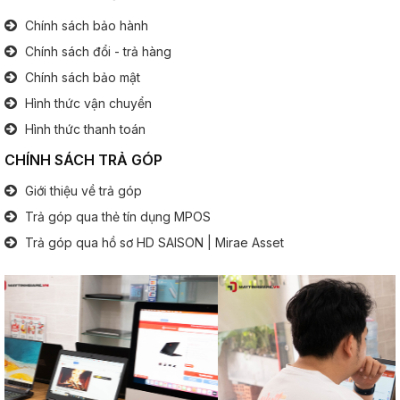
Chính sách bảo hành
Cổng giao tiếp:
  4x USB 
Chính sách đổi - trả hàng
1x HDMI
1x
Thunderbolt® 3 optional
Chính sách bảo mật
1x Jack tai nghe 3.5 mm
Hình thức vận chuyển
1x SD
1x Mini DisplayPort
Hình thức thanh toán
CHÍNH SÁCH TRẢ GÓP
Bàn phím
Giới thiệu về trả góp
Bàn phím số:
Có
Trả góp qua thẻ tín dụng MPOS
.............................................................................................
Trả góp qua hồ sơ HD SAISON | Mirae Asset
Đèn phím:
Có
Pin (Battery)
Thông tin pin:
6 Cell
Thông tin khác