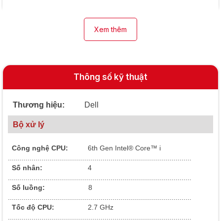
Xem thêm
Thông số kỹ thuật
Thương hiệu:
Dell
Bộ xử lý
Công nghệ CPU:
6
th Gen Intel® Core™ i
.............................................................................................
Số nhân:
4
.............................................................................................
Số luồng:
8
.............................................................................................
Tốc độ CPU:
2.7 GHz
.............................................................................................