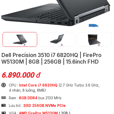
GỬI
Dell Precision 3510
i7 6820HQ | FirePro
W5130M | 8GB | 256GB | 15.6inch FHD
6.890.000
đ
CPU :
Intel Core i7 6820HQ
(2.7 GHz Turbo 3.6 GHz,
4 nhân, 8 luồng, 8MB)
Ram :
8GB DDR4
bus 2133 MHz
Lưu trữ :
SSD 256GB NVMe PCIe
VGA :
AMD FirePro W5130M
( 2GB )