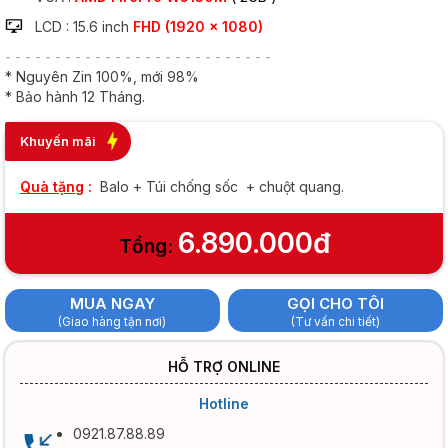
LCD : 15.6 inch
FHD (1920 x 1080)
- - - - - - - - - - - - - - - - - - - - - - - - - - -
* Nguyên Zin 100%, mới 98%
* Bảo hành 12 Tháng.
Khuyến mãi
Quà tặng
:
Balo + Túi chống sốc + chuột quang.
6.890.000đ
Tổng:
MUA NGAY
GỌI CHO TÔI
(Giao hàng tận nơi)
(Tư vấn chi tiết)
HỖ TRỢ ONLINE
Hotline
0921.87.88.89