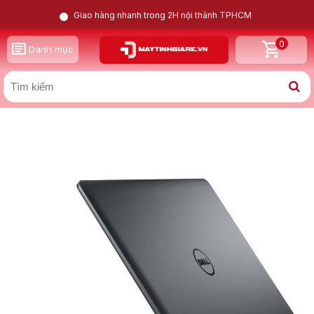
Giao hàng nhanh trong 2H nội thành TPHCM
0
GỌI LẠI CHO TÔI
Danh mục
X
Dell Precision 3510 i7 6820HQ | FirePro W5130M | 8GB |
256GB | 15.6inch FHD
Nam
Nữ