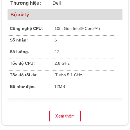
Thương hiệu:
Dell
Bộ xử lý
Công nghệ CPU:
10
th Gen Intel® Core™ i
.............................................................................................
Số nhân:
6
.............................................................................................
Số luồng:
12
.............................................................................................
Tốc độ CPU:
2.8 GHz
.............................................................................................
Tốc độ tối đa:
Turbo 5.1 GHz
.............................................................................................
Bộ nhớ đệm:
12MB
Bộ nhớ RAM
Xem thêm
Dung lượng RAM:
16
GB
.............................................................................................
Loại Ram:
DDR4