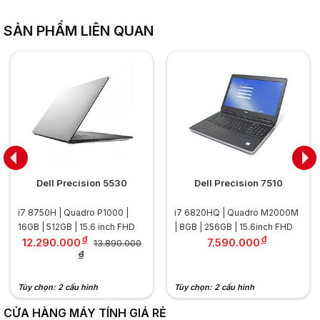
.............................................................................................
Tốc độ Ram:
2933 MHz
SẢN PHẨM LIÊN QUAN
.............................................................................................
Hỗ trợ tối đa:
64GB
Ổ cứng lưu trữ
Dung lượng:
512GB (Có hỗ trợ nâng cấp)
.............................................................................................
Loại ổ cứng:
M2 NVMe
Dell Precision 5530
Dell Precision 7510
Màn hình
i7 8750H | Quadro P1000 |
i7 6820HQ | Quadro M2000M
Kích thước:
17.3 inch
16GB | 512GB | 15.6 inch FHD
| 8GB | 256GB | 15.6inch FHD
.............................................................................................
đ
đ
12.290.000
7.590.000
13.890.000
Độ phân giải:
FHD (1920 x 1080)
đ
.............................................................................................
Tần số quét:
60Hz
Tùy chọn: 2 cấu hình
Tùy chọn: 2 cấu hình
.............................................................................................
Công nghệ MH:
Chống chói Anti Glare
CỬA HÀNG MÁY TÍNH GIÁ RẺ
Công nghệ IPS