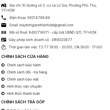
Địa chỉ: 10 đường số 3, cư xá Lữ Gia, Phường Phú Thọ,
TP.HCM
Bộ xử lý đồ hoạ
Điện thoại: 0921.87.88.89
Email: maytinhgiarethanhdat@gmail.com
Chipset đồ hoạ:
Nvidia Quadro RTX3000
Mã số thuế: 8492714071 - cấp bởi UBND Q.11, TP.HCM
Giấy phép kinh doanh số : 41K8023877
Âm thanh
Thời gian làm việc T2-T7 (9:00 - 20:00), CN (9:00 - 17:00)
Speaker:
2 x Spearker
CHÍNH SÁCH CỬA HÀNG
Cổng kết nối
Chính sách bảo hành
Chính sách đổi - trả hàng
Cổng giao tiếp:
3x USB 3.2
Chính sách bảo mật
2x USB Type C 3.2
1x
Mini Displayport
Hình thức vận chuyển
1x
HDMi
Hình thức thanh toán
1x SD Card Reader
1x Smart Card
Reader
CHÍNH SÁCH TRẢ GÓP