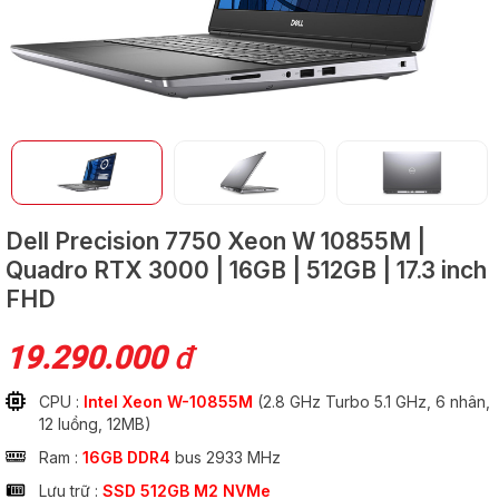
GỬI
Dell Precision 7750
Xeon W 10855M |
Quadro RTX 3000 | 16GB | 512GB | 17.3 inch
FHD
19.290.000
đ
CPU :
Intel Xeon W-10855M
(2.8 GHz Turbo 5.1 GHz, 6 nhân,
12 luồng, 12MB)
Ram :
16GB DDR4
bus 2933 MHz
Lưu trữ :
SSD 512GB M2 NVMe