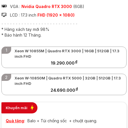
VGA :
Nvidia Quadro RTX 3000
(6GB)
LCD : 17.3 inch
FHD (1920 x 1080)
- - - - - - - - - - - - - - - - - - - - - - - - - - -
* Hàng xách tay mới 98%
* Bảo hành 12 Tháng.
1
Xeon W 10855M | Quadro RTX 3000 | 16GB | 512GB | 17.3
inch FHD
đ
19.290.000
2
Xeon W-10850M | Quadro RTX 5000 | 32GB | 512GB | 17.3
inch FHD
đ
24.690.000
Khuyến mãi
Quà tặng
:
Balo + Túi chống sốc + chuột quang.