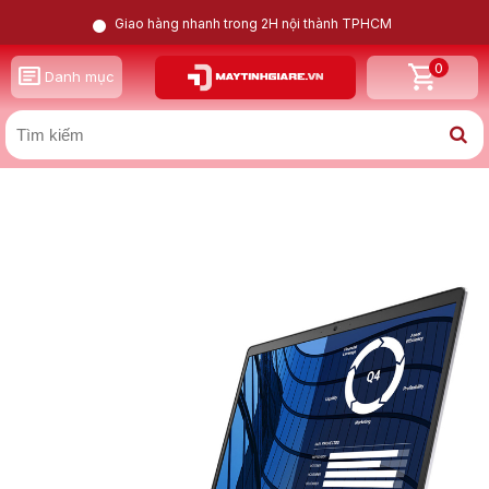
Giao hàng nhanh trong 2H nội thành TPHCM
0
GỌI LẠI CHO TÔI
Danh mục
X
Dell Precision 7750 Xeon W 10855M | Quadro RTX 3000 |
16GB | 512GB | 17.3 inch FHD
Nam
Nữ