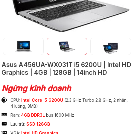
GỬI
Asus A456UA-WX031T
i5 6200U | Intel HD
Graphics | 4GB | 128GB | 14inch HD
Ngừng kinh doanh
CPU:
Intel Core i5 6200U
(2.3 GHz Turbo 2.8 GHz, 2 nhân,
4 luồng, 3MB)
Ram:
4GB DDR3L
bus 1600 MHz
Lưu trữ:
SSD 128GB
VGA:
Intel HD Graphics