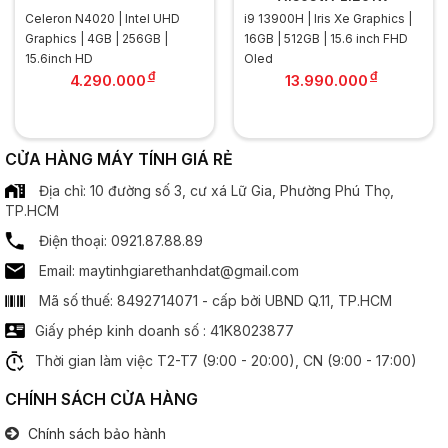
Kích thước:
14 inch
Celeron N4020 | Intel UHD
i9 13900H | Iris Xe Graphics |
.............................................................................................
Graphics | 4GB | 256GB |
16GB | 512GB | 15.6 inch FHD
Độ phân giải:
HD (1366 x 768)
15.6inch HD
Oled
.............................................................................................
đ
đ
4.290.000
13.990.000
Tần số quét:
60Hz
.............................................................................................
Công nghệ MH:
Chống chói Anti Glare
Công nghệ IPS
CỬA HÀNG MÁY TÍNH GIÁ RẺ
Địa chỉ: 10 đường số 3, cư xá Lữ Gia, Phường Phú Thọ,
Bộ xử lý đồ hoạ
TP.HCM
Điện thoại: 0921.87.88.89
Chipset đồ hoạ:
Intel HD Graphics
Email: maytinhgiarethanhdat@gmail.com
Âm thanh
Mã số thuế: 8492714071 - cấp bởi UBND Q.11, TP.HCM
Giấy phép kinh doanh số : 41K8023877
Speaker:
2 x Spearker
Thời gian làm việc T2-T7 (9:00 - 20:00), CN (9:00 - 17:00)
Cổng kết nối
CHÍNH SÁCH CỬA HÀNG
Chính sách bảo hành
Cổng giao tiếp:
2x USB