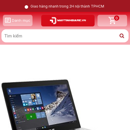
Giao hàng nhanh trong 2H nội thành TPHCM
0
GỌI LẠI CHO TÔI
Danh mục
X
Asus A456UA-WX031T i5 6200U | Intel HD Graphics |
4GB | 128GB | 14inch HD
Nam
Nữ