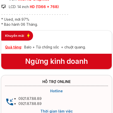
LCD: 14 inch
HD (1366 x 768)
- - - - - - - - - - - - - - - - - - - - - - - - - - -
* Used, mới 97%
* Bảo hành 06 Tháng.
Khuyến mãi
Quà tặng
:
Balo + Túi chống sốc + chuột quang.
Ngừng kinh doanh
HỖ TRỢ ONLINE
Hotline
0921.87.88.89
0921.87.88.89
Thời gian làm việc