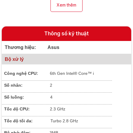
Xem thêm
Thông số kỹ thuật
Thương hiệu: Asus
Bộ xử lý
Công nghệ CPU:
6
th Gen Intel® Core™ i
.............................................................................................
Số nhân:
2
.............................................................................................
Số luồng:
4
.............................................................................................
Tốc độ CPU:
2.3 GHz
.............................................................................................
Tốc độ tối đa:
Turbo 2.8 GHz
.............................................................................................
Bộ nhớ đệm:
3MB