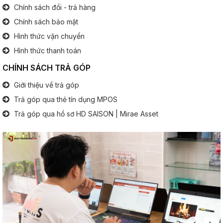
1x Jack tai nghe 3.5 mm
Chính sách đổi - trả hàng
1x HDMi
Chính sách bảo mật
1x VGA
1x LAN
Hình thức vận chuyển
1x USB C
Hình thức thanh toán
CHÍNH SÁCH TRẢ GÓP
Bàn phím
Giới thiệu về trả góp
Bàn phím số:
Không
Trả góp qua thẻ tín dụng MPOS
.............................................................................................
Đèn phím:
Tuỳ Option
Trả góp qua hồ sơ HD SAISON | Mirae Asset
Pin (Battery)
Thông tin pin:
6 Cell
Thông tin khác
Hệ điều hành:
Window 10 Professional