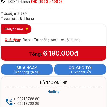
LCD: 15.6 inch
FHD (1920 x 1080)
- - - - - - - - - - - - - - - - - - - - - - - - - - -
* Used, mới 98%
* Bảo hành 12 Tháng.
Khuyến mãi
Quà tặng
:
Balo + Túi chống sốc + chuột quang.
6.190.000đ
Tổng:
MUA NGAY
GỌI CHO TÔI
(Giao hàng tận nơi)
(Tư vấn chi tiết)
HỖ TRỢ ONLINE
Hotline
0921.87.88.89
0921.87.88.89