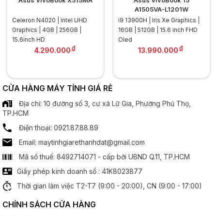
Asus VivoBook X515MA
Asus VivoBook 15
A1505VA-L1201W
Kích thước:
15.6 inch
Celeron N4020 | Intel UHD
i9 13900H | Iris Xe Graphics |
.............................................................................................
Graphics | 4GB | 256GB |
16GB | 512GB | 15.6 inch FHD
Độ phân giải:
FHD (1920 x 1080)
15.6inch HD
Oled
.............................................................................................
đ
đ
4.290.000
13.990.000
Tần số quét:
60Hz
.............................................................................................
Công nghệ MH:
Chống chói Anti Glare
Công nghệ IPS
CỬA HÀNG MÁY TÍNH GIÁ RẺ
Địa chỉ: 10 đường số 3, cư xá Lữ Gia, Phường Phú Thọ,
Bộ xử lý đồ hoạ
TP.HCM
Điện thoại: 0921.87.88.89
Chipset đồ hoạ:
Intel HD Graphics
Email: maytinhgiarethanhdat@gmail.com
Âm thanh
Mã số thuế: 8492714071 - cấp bởi UBND Q.11, TP.HCM
Giấy phép kinh doanh số : 41K8023877
Speaker:
2 x Spearker
Thời gian làm việc T2-T7 (9:00 - 20:00), CN (9:00 - 17:00)
Cổng kết nối
CHÍNH SÁCH CỬA HÀNG