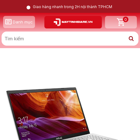
Giao hàng nhanh trong 2H nội thành TPHCM
0
GỌI LẠI CHO TÔI
Danh mục
X
Asus Vivobook X509UA i3 7020U | Intel HD Graphics |
8GB | 256GB | 15.6inch FHD
Nam
Nữ