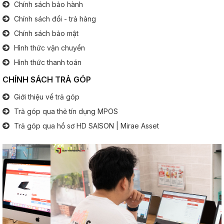
Chính sách bảo hành
Cổng giao tiếp:
3x USB
1x Jack tai nghe 3.5 mm
Chính sách đổi - trả hàng
1x HDMi
Chính sách bảo mật
1x Micro SD
Hình thức vận chuyển
Bàn phím
Hình thức thanh toán
CHÍNH SÁCH TRẢ GÓP
Bàn phím số:
Có
.............................................................................................
Giới thiệu về trả góp
Đèn phím:
Tuỳ Option
Trả góp qua thẻ tín dụng MPOS
Trả góp qua hồ sơ HD SAISON | Mirae Asset
Pin (Battery)
Thông tin pin:
6 Cell
Thông tin khác
Hệ điều hành:
Window 10 Professional
Kích thước - Trọng lượng