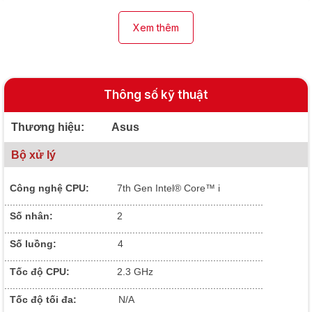
Xem thêm
Thông số kỹ thuật
Thương hiệu: Asus
Bộ xử lý
Công nghệ CPU:
7
th Gen Intel® Core™ i
.............................................................................................
Số nhân:
2
.............................................................................................
Số luồng:
4
.............................................................................................
Tốc độ CPU:
2.3 GHz
.............................................................................................
Tốc độ tối đa:
N/A