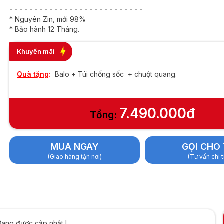
D Graphics | 8GB |
- - - - - - - - - - - - - - - - - - - - - - - - - - -
5.6inch FHD
* Nguyên Zin, mới 98%
* Bảo hành 12 Tháng.
Khuyến mãi
Quà tặng
:
Balo + Túi chống sốc + chuột quang.
7.490.000đ
Tổng:
MUA NGAY
GỌI CHO 
(Giao hàng tận nơi)
(Tư vấn chi t
đang được cập nhật !