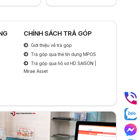
Công nghệ MH:
Chống chói Anti Glare
Công nghệ IPS
Bộ xử lý đồ hoạ
NG
CHÍNH SÁCH TRẢ GÓP
Chipset đồ hoạ:
Intel UHD Graphics
Giới thiệu về trả góp
Âm thanh
Trả góp qua thẻ tín dụng MPOS
Trả góp qua hồ sơ HD SAISON |
Speaker:
2 x Spearker
Mirae Asset
Cổng kết nối
Cổng giao tiếp:
3x USB
1x Jack tai nghe 3.5 mm
1x HDMI
1x LAN
1x Tyce C
1x Micro SD