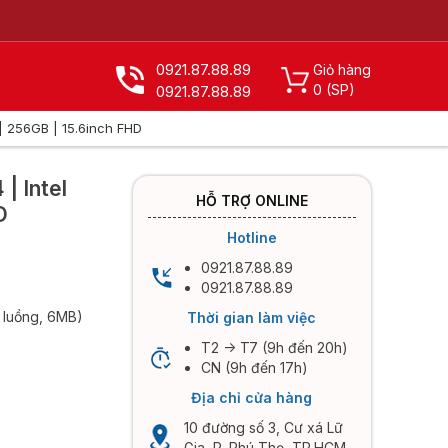
0921.87.88.89
Giỏ hàng
0
(SP)
0921.87.88.89
| 256GB | 15.6inch FHD
X
 | Intel
HỖ TRỢ ONLINE
D
Hotline
0921.87.88.89
0921.87.88.89
4 luồng, 6MB)
Thời gian làm việc
T2 -> T7 (9h đến 20h)
CN (9h đến 17h)
Địa chỉ cửa hàng
10 đường số 3, Cư xá Lữ
Gia, P. Phú Thọ, TP.HCM