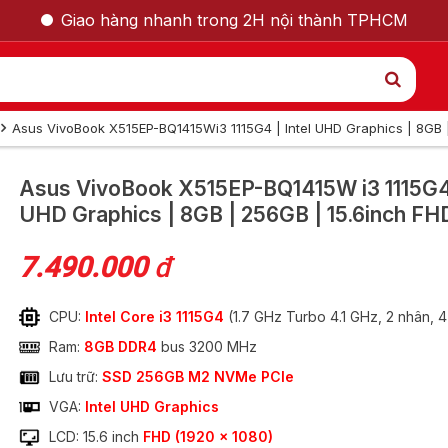
Giao hàng nhanh trong 2H nội thành TPHCM
Asus VivoBook X515EP-BQ1415Wi3 1115G4 | Intel UHD Graphics | 8GB 
GỌI LẠI CHO TÔI
Asus VivoBook X515EP-BQ1415W
i3 1115G4
UHD Graphics | 8GB | 256GB | 15.6inch FH
Nam
Nữ
7.490.000
đ
CPU:
Intel Core i3 1115G4
(1.7 GHz Turbo 4.1 GHz, 2 nhân, 
Ram:
8GB DDR4
bus 3200 MHz
Lưu trữ:
SSD 256GB M2 NVMe PCle
VGA:
Intel UHD Graphics
515EP-BQ1415W i3
LCD: 15.6 inch
FHD (1920 x 1080)
GỬI