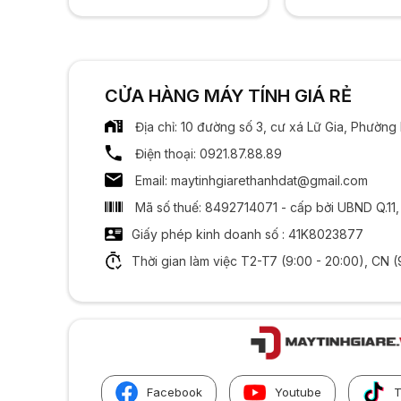
CỬA HÀNG MÁY TÍNH GIÁ RẺ
Địa chỉ: 10 đường số 3, cư xá Lữ Gia, Phườn
Điện thoại: 0921.87.88.89
Email: maytinhgiarethanhdat@gmail.com
Mã số thuế: 8492714071 - cấp bởi UBND Q.11
Giấy phép kinh doanh số : 41K8023877
Thời gian làm việc T2-T7 (9:00 - 20:00), CN (
Facebook
Youtube
T