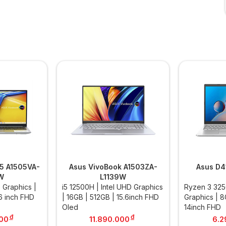
15 A1505VA-
Asus VivoBook A1503ZA-
Asus D
W
L1139W
e Graphics |
i5 12500H | Intel UHD Graphics
Ryzen 3 32
.6 inch FHD
| 16GB | 512GB | 15.6inch FHD
Graphics | 8
Oled
14inch FHD
đ
đ
00
11.890.000
6.2