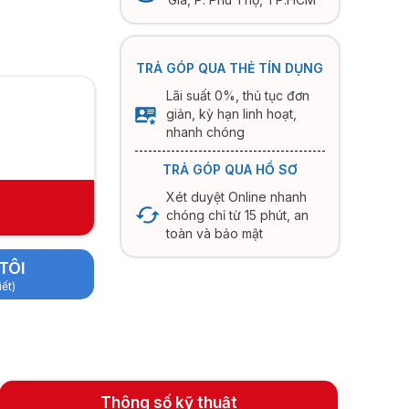
TRẢ GÓP QUA THẺ TÍN DỤNG
Lãi suất 0%, thủ tục đơn
giản, kỳ hạn linh hoạt,
nhanh chóng
TRẢ GÓP QUA HỒ SƠ
Xét duyệt Online nhanh
chóng chỉ từ 15 phút, an
toàn và bảo mật
TÔI
iết)
Thông số kỹ thuật