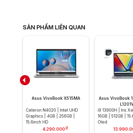
SẢN PHẨM LIÊN QUAN
30U
Asus VivoBook X515MA
Asus VivoBook 
L1201
aphics
Celeron N4020 | Intel UHD
i9 13900H | Iris X
ch FHD
Graphics | 4GB | 256GB |
16GB | 512GB | 15
15.6inch HD
Oled
đ
4.290.000
13.990.0