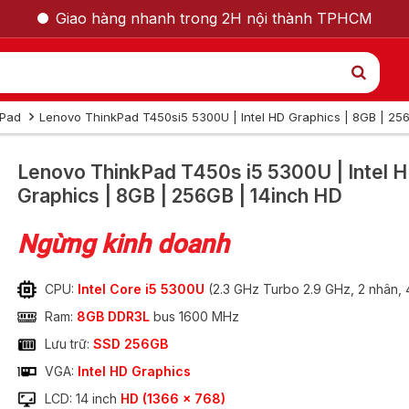
Giao hàng nhanh trong 2H nội thành TPHCM
kPad
Lenovo ThinkPad T450si5 5300U | Intel HD Graphics | 8GB | 25
GỌI LẠI CHO TÔI
Lenovo ThinkPad T450s
i5 5300U | Intel 
Graphics | 8GB | 256GB | 14inch HD
Nam
Nữ
Ngừng kinh doanh
CPU:
Intel Core i5 5300U
(2.3 GHz Turbo 2.9 GHz, 2 nhân, 
Ram:
8GB DDR3L
bus 1600 MHz
Lưu trữ:
SSD 256GB
VGA:
Intel HD Graphics
 T450s i5 5300U |
LCD: 14 inch
HD (1366 x 768)
GỬI