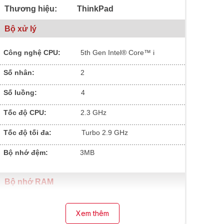
Thương hiệu: ThinkPad
Bộ xử lý
Công nghệ CPU:
5
th Gen Intel® Core™ i
.............................................................................................
Số nhân:
2
.............................................................................................
Số luồng:
4
.............................................................................................
Tốc độ CPU:
2.3 GHz
.............................................................................................
Tốc độ tối đa:
Turbo 2.9 GHz
.............................................................................................
Bộ nhớ đệm:
3MB
Bộ nhớ RAM
Dung lượng RAM:
8GB
Xem thêm
.............................................................................................