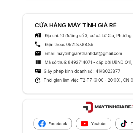
CỬA HÀNG MÁY TÍNH GIÁ RẺ
Địa chỉ: 10 đường số 3, cư xá Lữ Gia, Phườn
Điện thoại: 0921.87.88.89
Email: maytinhgiarethanhdat@gmail.com
Mã số thuế: 8492714071 - cấp bởi UBND Q.11
Giấy phép kinh doanh số : 41K8023877
Thời gian làm việc T2-T7 (9:00 - 20:00), CN (
Facebook
Youtube
T