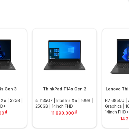
4s Gen 3
ThinkPad T14s Gen 2
Lenovo Thi
is Xe | 32GB |
i5 1135G7 | Intel Iris Xe | 16GB |
R7 6850U |
HD+
256GB | 14inch FHD
Graphics | 1
đ
đ
14inch FHD+
00
11.890.000
14.