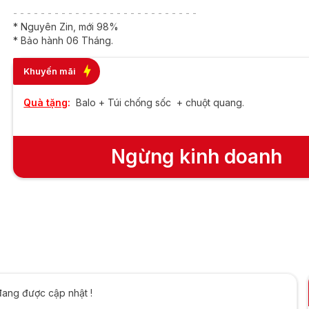
s | 8GB | 256GB |
- - - - - - - - - - - - - - - - - - - - - - - - - - -
ch HD
* Nguyên Zin, mới 98%
* Bảo hành 06 Tháng.
Khuyến mãi
Quà tặng
:
Balo + Túi chống sốc + chuột quang.
Ngừng kinh doanh
đang được cập nhật !