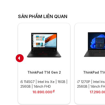
SẢN PHẨM LIÊN QUAN
Carbon
ThinkPad T14 Gen 2
ThinkPad T1
| 16GB |
i5 1145G7 | Intel Iris Xe | 16GB |
i7 1270P | Intel Ir
256GB | 14inch FHD
256GB | 14inch F
đ
đ
10.890.000
17.290.0
.000