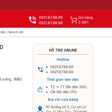
0921.87.88.89
Giỏ hàng
0
(SP)
0921.87.88.89
6GB | 14inch HD
X
HD
HỖ TRỢ ONLINE
Hotline
0921.87.88.89
0921.87.88.89
4 luồng, 3MB)
Thời gian làm việc
T2 -> T7 (9h đến 20h)
CN (9h đến 17h)
Địa chỉ cửa hàng
10 đường số 3, Cư xá Lữ
Gia, P. Phú Thọ, TP.HCM