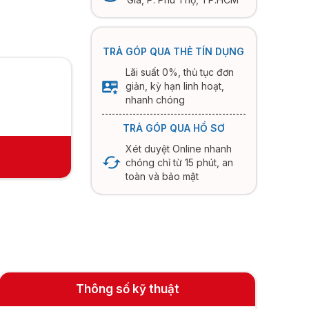
TRẢ GÓP QUA THẺ TÍN DỤNG
Lãi suất 0%, thủ tục đơn
giản, kỳ hạn linh hoạt,
nhanh chóng
TRẢ GÓP QUA HỒ SƠ
Xét duyệt Online nhanh
chóng chỉ từ 15 phút, an
toàn và bảo mật
Thông số kỹ thuật