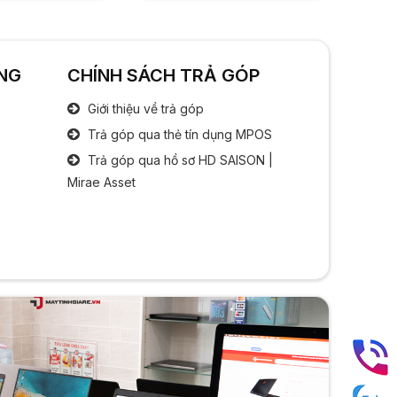
Công nghệ IPS
Bộ xử lý đồ hoạ
NG
CHÍNH SÁCH TRẢ GÓP
Chipset đồ hoạ:
Intel HD Graphics
Giới thiệu về trả góp
Âm thanh
Trả góp qua thẻ tín dụng MPOS
Trả góp qua hồ sơ HD SAISON |
Speaker:
2 x Spearker
Mirae Asset
Cổng kết nối
Cổng giao tiếp:
3x USB
1x Jack tai nghe 3.5 mm
1x HDMI
1x LAN
1x Micro SD
Bàn phím