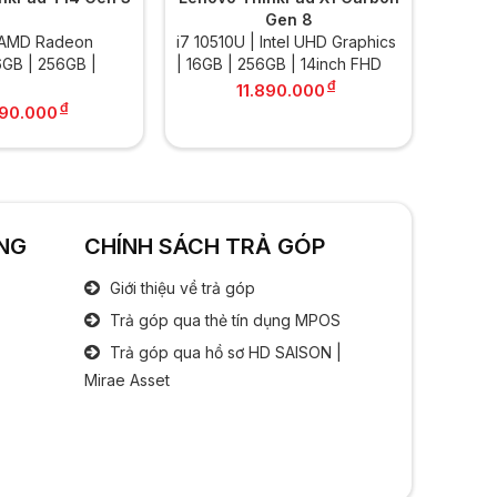
Kích thước:
14 inch
Gen 8
.............................................................................................
 AMD Radeon
i7 10510U | Intel UHD Graphics
i7 1071
Độ phân giải:
FHD (1920 x 1080)
6GB | 256GB |
| 16GB | 256GB | 14inch FHD
| 16GB 
.............................................................................................
đ
11.890.000
Tần số quét:
60Hz
đ
290.000
.............................................................................................
Công nghệ MH:
Chống chói Anti Glare
Công nghệ IPS
Bộ xử lý đồ hoạ
NG
CHÍNH SÁCH TRẢ GÓP
Chipset đồ hoạ:
Intel HD Graphics
Giới thiệu về trả góp
Âm thanh
Trả góp qua thẻ tín dụng MPOS
Trả góp qua hồ sơ HD SAISON |
Speaker:
2 x Spearker
Mirae Asset
Cổng kết nối
Cổng giao tiếp:
3x USB