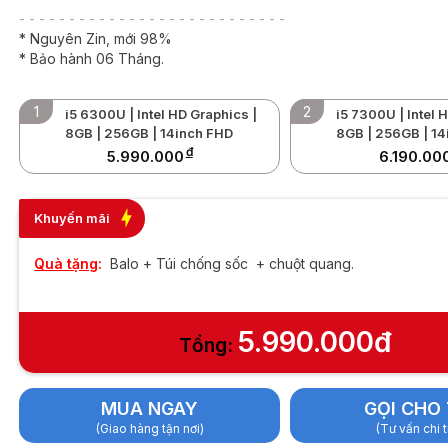
s | 8GB | 256GB |
- - - - - - - - - - - - - - - - - - - - - - - - - - -
ch FHD
* Nguyên Zin, mới 98%
* Bảo hành 06 Tháng.
1
2
i5 6300U | Intel HD Graphics |
i5 7300U | Intel 
8GB | 256GB | 14inch FHD
8GB | 256GB | 14
đ
5.990.000
6.190.00
Khuyến mãi
Quà tặng
:
Balo + Túi chống sốc + chuột quang.
5.990.000đ
Tổng:
MUA NGAY
GỌI CHO 
(Giao hàng tận nơi)
(Tư vấn chi t