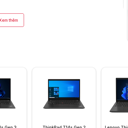
Xem thêm
4s Gen 3
ThinkPad T14s Gen 2
Lenovo Thi