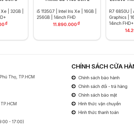
is Xe | 32GB |
i5 1135G7 | Intel Iris Xe | 16GB |
R7 6850U |
HD+
256GB | 14inch FHD
Graphics | 1
đ
đ
14inch FHD+
00
11.890.000
14.
CHÍNH SÁCH CỬA HÀ
g Phú Thọ, TP.HCM
Chính sách bảo hành
Chính sách đổi - trả hàng
Chính sách bảo mật
, TP.HCM
Hình thức vận chuyển
Hình thức thanh toán
9:00 - 17:00)