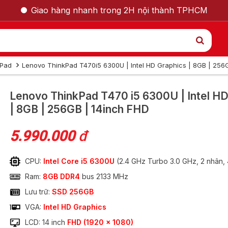
Giao hàng nhanh trong 2H nội thành TPHCM
kPad
Lenovo ThinkPad T470i5 6300U | Intel HD Graphics | 8GB | 256
GỌI LẠI CHO TÔI
Lenovo ThinkPad T470
i5 6300U | Intel H
| 8GB | 256GB | 14inch FHD
Nam
Nữ
5.990.000
đ
CPU:
Intel Core i5 6300U
(2.4 GHz Turbo 3.0 GHz, 2 nhân,
Ram:
8GB DDR4
bus 2133 MHz
Lưu trữ:
SSD 256GB
VGA:
Intel HD Graphics
 T470 i5 6300U |
LCD: 14 inch
FHD (1920 x 1080)
GỬI