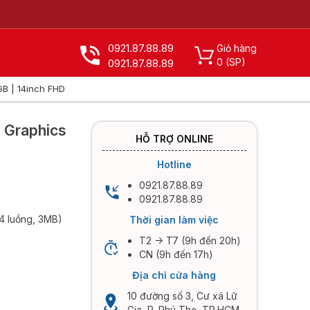
0921.87.88.89
Giỏ hàng
0
(SP)
0921.87.88.89
GB | 14inch FHD
X
D Graphics
HỖ TRỢ ONLINE
Hotline
0921.87.88.89
0921.87.88.89
 4 luồng, 3MB)
Thời gian làm việc
T2 -> T7 (9h đến 20h)
CN (9h đến 17h)
Địa chỉ cửa hàng
10 đường số 3, Cư xá Lữ
Gia, P. Phú Thọ, TP.HCM