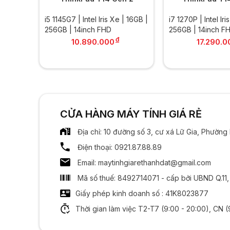
| 16GB |
i5 1145G7 | Intel Iris Xe | 16GB |
i7 1270P | Intel Ir
256GB | 14inch FHD
256GB | 14inch F
đ
đ
10.890.000
17.290.0
.000
CỬA HÀNG MÁY TÍNH GIÁ RẺ
Địa chỉ: 10 đường số 3, cư xá Lữ Gia, Phườn
Điện thoại: 0921.87.88.89
Email: maytinhgiarethanhdat@gmail.com
Mã số thuế: 8492714071 - cấp bởi UBND Q.11
Giấy phép kinh doanh số : 41K8023877
Thời gian làm việc T2-T7 (9:00 - 20:00), CN (