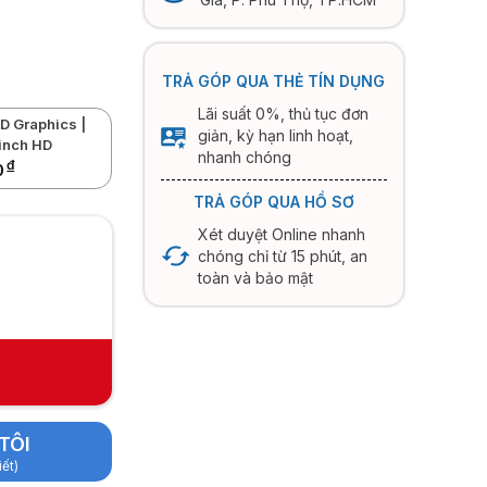
TRẢ GÓP QUA THẺ TÍN DỤNG
Lãi suất 0%, thủ tục đơn
HD Graphics |
giản, kỳ hạn linh hoạt,
inch HD
nhanh chóng
đ
0
TRẢ GÓP QUA HỒ SƠ
Xét duyệt Online nhanh
chóng chỉ từ 15 phút, an
toàn và bảo mật
TÔI
iết)