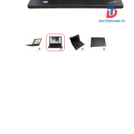
Intel HD Graphic
14in