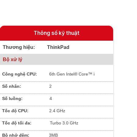
Thông số kỹ thuật
Thương hiệu: ThinkPad
Bộ xử lý
Công nghệ CPU:
6th Gen Intel® Core™ i
.............................................................................................
Số nhân:
2
.............................................................................................
Số luồng:
4
.............................................................................................
Tốc độ CPU:
2.4 GHz
.............................................................................................
Tốc độ tối đa:
Turbo 3.0 GHz
.............................................................................................
Bộ nhớ đệm:
3MB