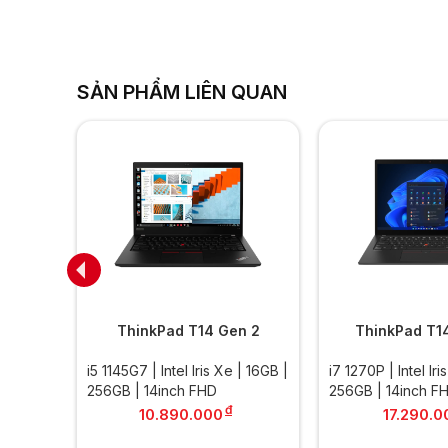
SẢN PHẨM LIÊN QUAN
Carbon
ThinkPad T14 Gen 2
ThinkPad T1
| 16GB |
i5 1145G7 | Intel Iris Xe | 16GB |
i7 1270P | Intel Ir
256GB | 14inch FHD
256GB | 14inch F
đ
đ
10.890.000
17.290.0
.000