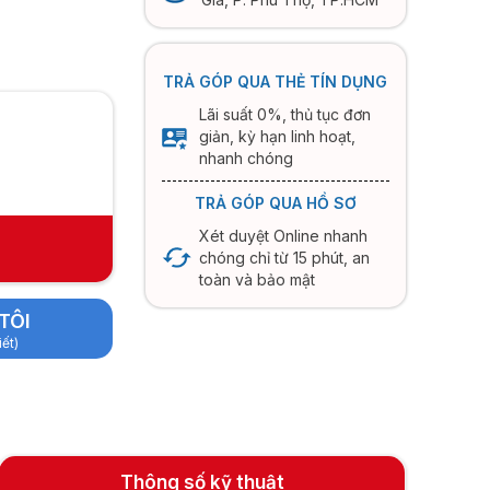
TRẢ GÓP QUA THẺ TÍN DỤNG
Lãi suất 0%, thủ tục đơn
giản, kỳ hạn linh hoạt,
nhanh chóng
TRẢ GÓP QUA HỒ SƠ
Xét duyệt Online nhanh
chóng chỉ từ 15 phút, an
toàn và bảo mật
TÔI
iết)
Thông số kỹ thuật