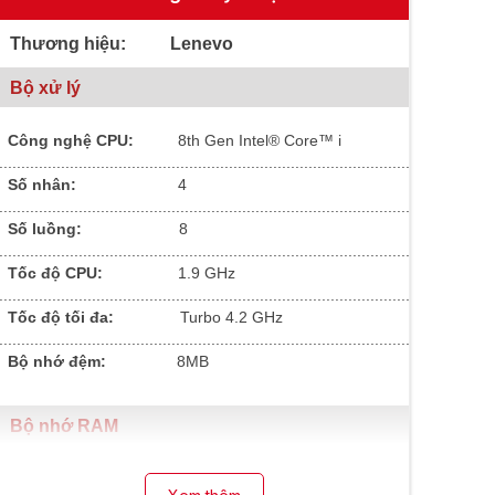
Thương hiệu: Lenevo
Bộ xử lý
Công nghệ CPU:
8
th Gen Intel® Core™ i
.............................................................................................
Số nhân:
4
.............................................................................................
Số luồng:
8
.............................................................................................
Tốc độ CPU:
1.9 GHz
.............................................................................................
Tốc độ tối đa:
Turbo 4.2 GHz
.............................................................................................
Bộ nhớ đệm:
8MB
Bộ nhớ RAM
Dung lượng RAM:
16
GB