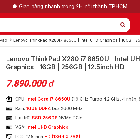
Giao hàng nhanh trong 2H nội thành TPHCM
kPad
Lenovo ThinkPad X280i7 8650U | Intel UHD Graphics | 16GB | 2
GỌI LẠI CHO TÔI
Lenovo ThinkPad X280
i7 8650U | Intel U
Graphics | 16GB | 256GB | 12.5inch HD
Nam
Nữ
7.890.000
đ
CPU:
Intel Core i7 8650U
(1.9 GHz Turbo 4.2 GHz, 4 nhân,
Ram:
16GB DDR4
bus 2666 MHz
Lưu trữ:
SSD 256GB
NVMe PCIe
VGA:
Intel UHD Graphics
 X280 i7 8650U |
LCD: 12.5 inch
HD (1366 x 768)
GỬI