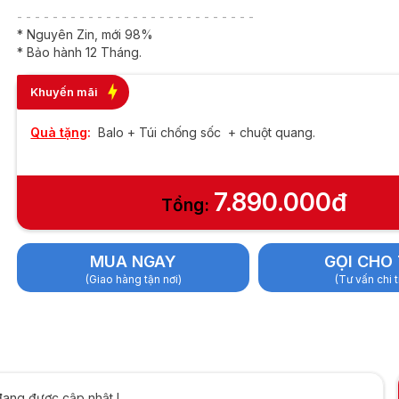
s | 16GB | 256GB |
- - - - - - - - - - - - - - - - - - - - - - - - - - -
nch HD
* Nguyên Zin, mới 98%
* Bảo hành 12 Tháng.
Khuyến mãi
Quà tặng
:
Balo + Túi chống sốc + chuột quang.
7.890.000đ
Tổng:
MUA NGAY
GỌI CHO 
(Giao hàng tận nơi)
(Tư vấn chi t
đang được cập nhật !