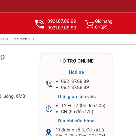
0921.87.88.89
Giỏ hàng
0
(SP)
0921.87.88.89
56GB | 12.5inch HD
X
HD
HỖ TRỢ ONLINE
Hotline
0921.87.88.89
0921.87.88.89
 8 luồng, 8MB)
Thời gian làm việc
T2 -> T7 (9h đến 20h)
CN (9h đến 17h)
Địa chỉ cửa hàng
10 đường số 3, Cư xá Lữ
Gia, P. Phú Thọ, TP.HCM