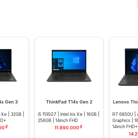
4s Gen 3
ThinkPad T14s Gen 2
Lenovo Thi
is Xe | 32GB |
i5 1135G7 | Intel Iris Xe | 16GB |
R7 6850U |
HD+
256GB | 14inch FHD
Graphics | 1
đ
đ
14inch FHD+
00
11.890.000
14.