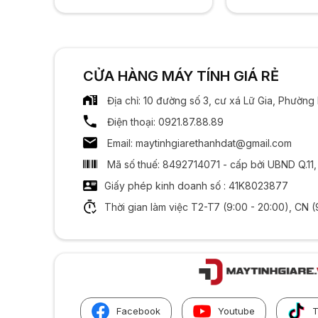
CỬA HÀNG MÁY TÍNH GIÁ RẺ
Địa chỉ: 10 đường số 3, cư xá Lữ Gia, Phườn
Điện thoại: 0921.87.88.89
Email: maytinhgiarethanhdat@gmail.com
Mã số thuế: 8492714071 - cấp bởi UBND Q.11
Giấy phép kinh doanh số : 41K8023877
Thời gian làm việc T2-T7 (9:00 - 20:00), CN (
Facebook
Youtube
T