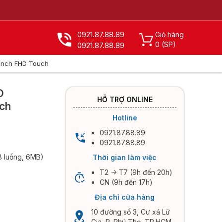
0921.87.88.89
Giỏ hàng
0
(SP)
0921.87.88.89
.3inch FHD Touch
X
D
HỖ TRỢ ONLINE
uch
Hotline
0921.87.88.89
0921.87.88.89
8 luồng, 6MB)
Thời gian làm việc
T2 -> T7 (9h đến 20h)
CN (9h đến 17h)
Địa chỉ cửa hàng
10 đường số 3, Cư xá Lữ
Gia, P. Phú Thọ, TP.HCM