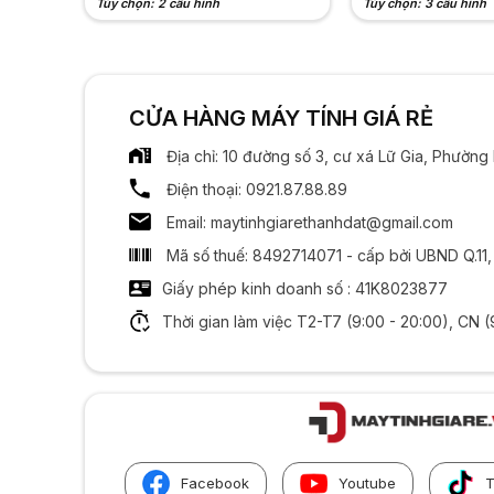
Tùy chọn: 2 cấu hình
Tùy chọn: 3 cấu hình
CỬA HÀNG MÁY TÍNH GIÁ RẺ
Địa chỉ: 10 đường số 3, cư xá Lữ Gia, Phườn
Điện thoại: 0921.87.88.89
Email: maytinhgiarethanhdat@gmail.com
Mã số thuế: 8492714071 - cấp bởi UBND Q.11
Giấy phép kinh doanh số : 41K8023877
Thời gian làm việc T2-T7 (9:00 - 20:00), CN (
Facebook
Youtube
T