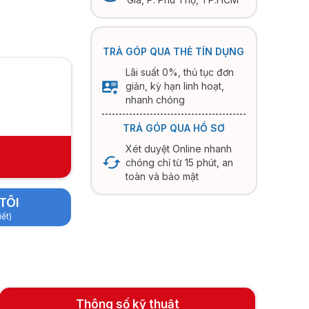
TRẢ GÓP QUA THẺ TÍN DỤNG
Lãi suất 0%, thủ tục đơn
giản, kỳ hạn linh hoạt,
nhanh chóng
TRẢ GÓP QUA HỒ SƠ
Xét duyệt Online nhanh
chóng chỉ từ 15 phút, an
toàn và bảo mật
TÔI
iết)
Thông số kỹ thuật