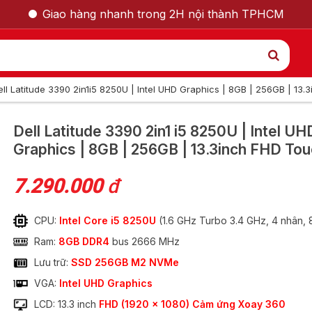
Giao hàng nhanh trong 2H nội thành TPHCM
ell Latitude 3390 2in1i5 8250U | Intel UHD Graphics | 8GB | 256GB | 13
GỌI LẠI CHO TÔI
Dell Latitude 3390 2in1
i5 8250U | Intel UH
Graphics | 8GB | 256GB | 13.3inch FHD To
Nam
Nữ
7.290.000
đ
CPU:
Intel Core i5 8250U
(1.6 GHz Turbo 3.4 GHz, 4 nhân, 
Ram:
8GB DDR4
bus 2666 MHz
Lưu trữ:
SSD 256GB M2 NVMe
VGA:
Intel UHD Graphics
90 2in1 i5 8250U |
LCD: 13.3 inch
FHD (1920 x 1080) Cảm ứng Xoay 360
GỬI