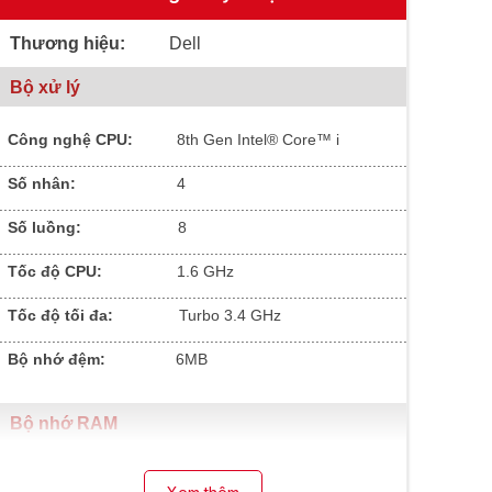
Thương hiệu:
Dell
Bộ xử lý
Công nghệ CPU:
8
th Gen Intel® Core™ i
.............................................................................................
Số nhân:
4
.............................................................................................
Số luồng:
8
.............................................................................................
Tốc độ CPU:
1.6 GHz
.............................................................................................
Tốc độ tối đa:
Turbo 3.4 GHz
.............................................................................................
Bộ nhớ đệm:
6MB
Bộ nhớ RAM
Dung lượng RAM:
8GB