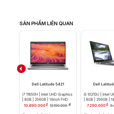
SẢN PHẨM LIÊN QUAN
30
Dell Latitude 5421
Dell Latitu
 8GB |
i7 11850H | Intel UHD Graphics
i5 10210U | Intel 
| 8GB | 256GB | 14inch FHD
| 8GB | 256GB | 1
đ
đ
đ
10.890.000
7.290.000
13.190.000
9