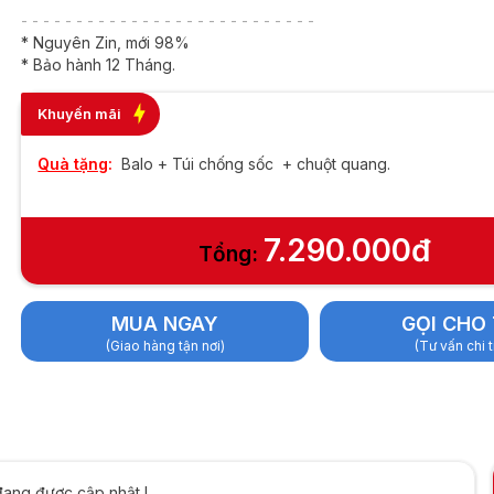
cs | 8GB | 256GB |
- - - - - - - - - - - - - - - - - - - - - - - - - - -
 FHD Touch
* Nguyên Zin, mới 98%
* Bảo hành 12 Tháng.
Khuyến mãi
Quà tặng
:
Balo + Túi chống sốc + chuột quang.
7.290.000đ
Tổng:
MUA NGAY
GỌI CHO 
(Giao hàng tận nơi)
(Tư vấn chi t
đang được cập nhật !