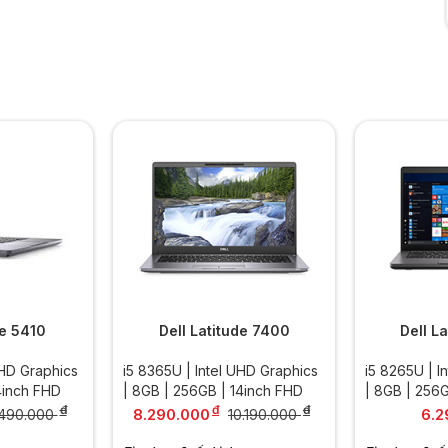
de 5410
Dell Latitude 7400
Dell L
UHD Graphics
i5 8365U | Intel UHD Graphics
i5 8265U | I
4inch FHD
| 8GB | 256GB | 14inch FHD
| 8GB | 256
đ
đ
đ
8.290.000
6.2
.490.000
10.190.000