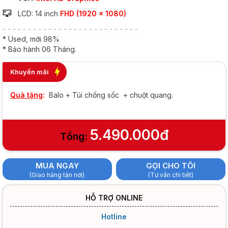
LCD: 14 inch
FHD (1920 x 1080)
- - - - - - - - - - - - - - - - - - - - - - - - - - -
* Used, mới 98%
* Bảo hành 06 Tháng.
Khuyến mãi
Quà tặng
:
Balo + Túi chống sốc + chuột quang.
5.490.000đ
Tổng:
MUA NGAY
GỌI CHO TÔI
(Giao hàng tận nơi)
(Tư vấn chi tiết)
HỖ TRỢ ONLINE
Hotline