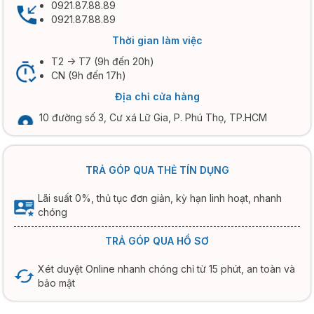
0921.87.88.89
0921.87.88.89
Thời gian làm việc
T2 -> T7 (9h đến 20h)
CN (9h đến 17h)
Địa chỉ cửa hàng
10 đường số 3, Cư xá Lữ Gia, P. Phú Thọ, TP.HCM
TRẢ GÓP QUA THẺ TÍN DỤNG
Lãi suất 0%, thủ tục đơn giản, kỳ hạn linh hoạt, nhanh
chóng
TRẢ GÓP QUA HỒ SƠ
Xét duyệt Online nhanh chóng chỉ từ 15 phút, an toàn và
bảo mật