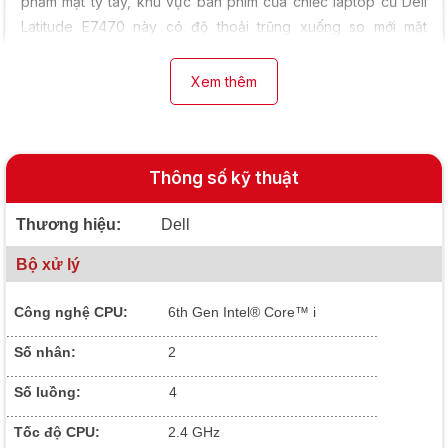
phầm mặt tỳ tay, khu vực bàn phím của chiếc laptop cũ Dell
Latitude E7470 này có độ thoải trũng xuống so mới mặt
touchpad. Thanh nhôm ngang che phần bản lề của máy tính
vẫn được giữ nguyên từ những thiết kế trước Dell Latitude
Xem thêm
E7470 đến nay, logo Dell in chìm đen bóng ở mặt lưng máy
tính.
Thông số kỹ thuật
Thương hiệu:
Dell
Bộ xử lý
Công nghệ CPU:
6th Gen Intel® Core™ i
.............................................................................................
Số nhân:
2
.............................................................................................
Số luồng:
4
.............................................................................................
Tốc độ CPU:
2.4 GHz