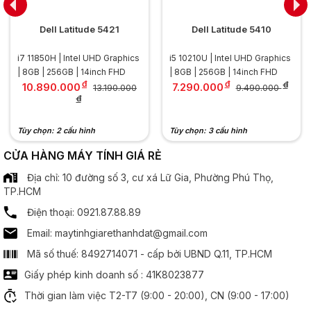
Màn hình
Dell Latitude 5421
Dell Latitude 5410
Kích thước:
14 inch
i7 11850H | Intel UHD Graphics
i5 10210U | Intel UHD Graphics
.............................................................................................
| 8GB | 256GB | 14inch FHD
| 8GB | 256GB | 14inch FHD
Độ phân giải:
FHD (1920 x 1080)
đ
đ
đ
10.890.000
7.290.000
13.190.000
9.490.000
.............................................................................................
đ
Tần số quét:
  60Hz
.............................................................................................
Tùy chọn: 2 cấu hình
Tùy chọn: 3 cấu hình
Công nghệ MH:
Chống chói Anti Glare
Công nghệ IPS
CỬA HÀNG MÁY TÍNH GIÁ RẺ
Địa chỉ: 10 đường số 3, cư xá Lữ Gia, Phường Phú Thọ,
Bộ xử lý đồ hoạ
TP.HCM
Điện thoại: 0921.87.88.89
Cấu hình
laptop này khá
ổn định và mạnh mẽ
Chipset đồ hoạ:
  Intel HD Graphics
Email: maytinhgiarethanhdat@gmail.com
Cấu hình
máy
ổn định và mạnh mẽ
Âm thanh
Mã số thuế: 8492714071 - cấp bởi UBND Q.11, TP.HCM
Giấy phép kinh doanh số : 41K8023877
Speaker:
  2 x Spearker
Với CPU thế hệ 6 Skylake, Intel Core i5-6300U, Dell Latitude
Thời gian làm việc T2-T7 (9:00 - 20:00), CN (9:00 - 17:00)
E7470 là một sản phẩm có hiệu năng sử dụng rất tốt. Ngoài