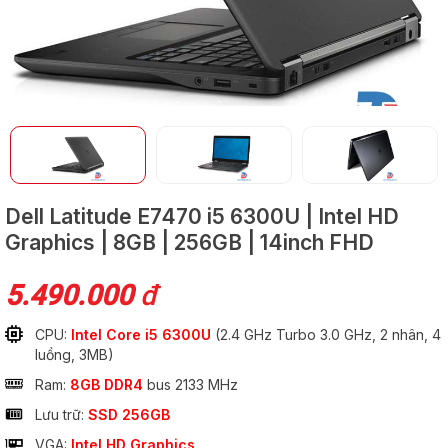
GỬI
Dell Latitude E7470
i5 6300U | Intel HD
Graphics | 8GB | 256GB | 14inch FHD
5.490.000
đ
CPU:
Intel Core i5 6300U
(2.4 GHz Turbo 3.0 GHz, 2 nhân, 4
luồng, 3MB)
Ram:
8GB DDR4
bus 2133 MHz
Lưu trữ:
SSD 256GB
VGA:
Intel HD Graphics