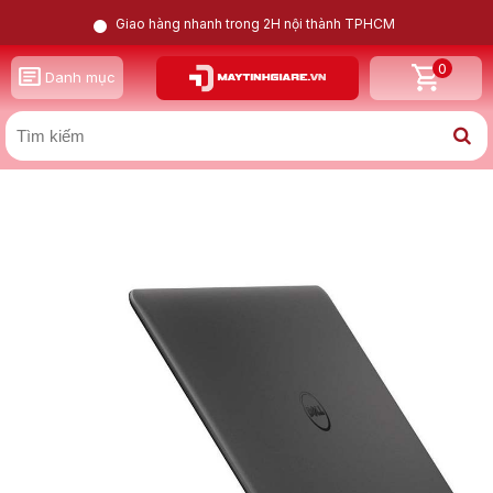
Giao hàng nhanh trong 2H nội thành TPHCM
0
GỌI LẠI CHO TÔI
Danh mục
X
Dell Latitude E7470 i5 6300U | Intel HD Graphics | 8GB |
256GB | 14inch FHD
Nam
Nữ