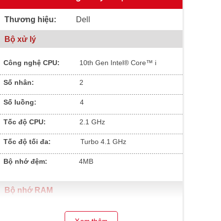
Thương hiệu:
Dell
Bộ xử lý
Công nghệ CPU:
10th Gen Intel® Core™ i
.............................................................................................
Số nhân:
2
.............................................................................................
Số luồng:
4
.............................................................................................
Tốc độ CPU:
2.1 GHz
.............................................................................................
Tốc độ tối đa:
Turbo 4.1 GHz
.............................................................................................
Bộ nhớ đệm:
4MB
Bộ nhớ RAM
Dung lượng RAM:
8
GB