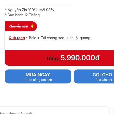
B | 256GB | 14inch
- - - - - - - - - - - - - - - - - - - - - - - - - - -
HD
* Nguyên Zin 100%, mới 98%
* Bảo hành 12 Tháng.
Khuyến mãi
Quà tặng
:
Balo + Túi chống sốc + chuột quang.
5.990.000đ
Tổng:
MUA NGAY
GỌI CHO 
(Giao hàng tận nơi)
(Tư vấn chi t
đang được cập nhật!