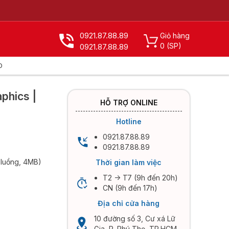
0921.87.88.89
Giỏ hàng
0
(SP)
0921.87.88.89
D
X
aphics |
HỖ TRỢ ONLINE
Hotline
0921.87.88.89
0921.87.88.89
4 luồng, 4MB)
Thời gian làm việc
T2 -> T7 (9h đến 20h)
CN (9h đến 17h)
Địa chỉ cửa hàng
10 đường số 3, Cư xá Lữ
Gia, P. Phú Thọ, TP.HCM