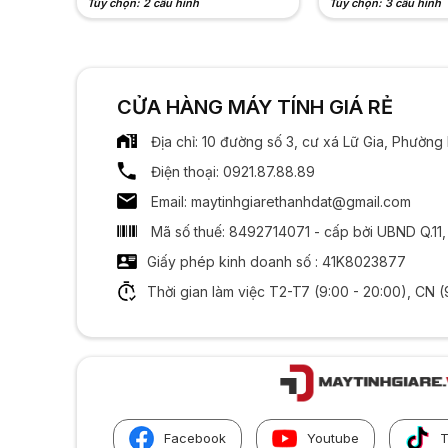
Tùy chọn: 2 cấu hình
Tùy chọn: 3 cấu hình
CỬA HÀNG MÁY TÍNH GIÁ RẺ
Địa chỉ: 10 đường số 3, cư xá Lữ Gia, Phườn
Điện thoại: 0921.87.88.89
Email: maytinhgiarethanhdat@gmail.com
Mã số thuế: 8492714071 - cấp bởi UBND Q.11
Giấy phép kinh doanh số : 41K8023877
Thời gian làm việc T2-T7 (9:00 - 20:00), CN (
Facebook
Youtube
T