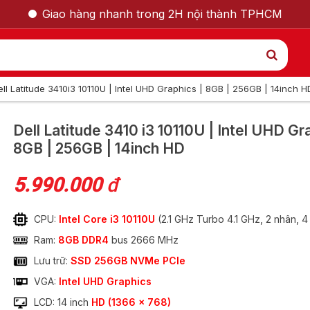
Giao hàng nhanh trong 2H nội thành TPHCM
ell Latitude 3410i3 10110U | Intel UHD Graphics | 8GB | 256GB | 14inch H
GỌI LẠI CHO TÔI
Dell Latitude 3410
i3 10110U | Intel UHD Gr
8GB | 256GB | 14inch HD
Nam
Nữ
5.990.000
đ
CPU:
Intel Core i3 10110U
(2.1 GHz Turbo 4.1 GHz, 2 nhân, 
Ram:
8GB DDR4
bus 2666 MHz
Lưu trữ:
SSD 256GB NVMe PCIe
VGA:
Intel UHD Graphics
0 i3 10110U | Intel
LCD: 14 inch
HD (1366 x 768)
GỬI