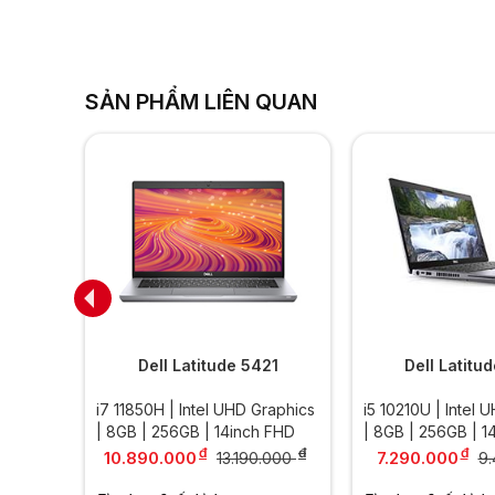
SẢN PHẨM LIÊN QUAN
30
Dell Latitude 5421
Dell Latitu
 8GB |
i7 11850H | Intel UHD Graphics
i5 10210U | Intel 
| 8GB | 256GB | 14inch FHD
| 8GB | 256GB | 1
đ
đ
đ
10.890.000
7.290.000
13.190.000
9