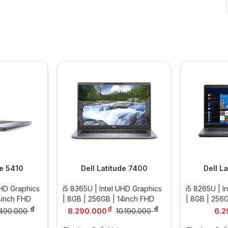
de 5410
Dell Latitude 7400
Dell L
UHD Graphics
i5 8365U | Intel UHD Graphics
i5 8265U | I
4inch FHD
| 8GB | 256GB | 14inch FHD
| 8GB | 256
đ
đ
đ
8.290.000
6.2
.490.000
10.190.000