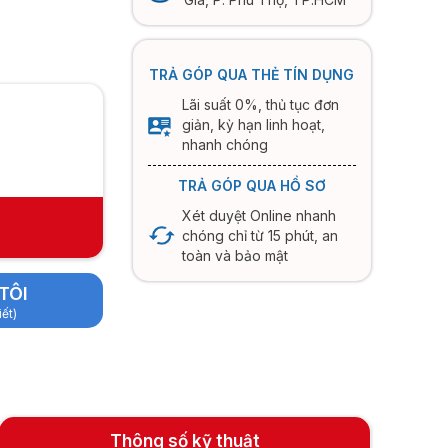
TRẢ GÓP QUA THẺ TÍN DỤNG
Lãi suất 0%, thủ tục đơn
giản, kỳ hạn linh hoạt,
nhanh chóng
TRẢ GÓP QUA HỒ SƠ
Xét duyệt Online nhanh
chóng chỉ từ 15 phút, an
toàn và bảo mật
TÔI
iết)
Thông số kỹ thuật