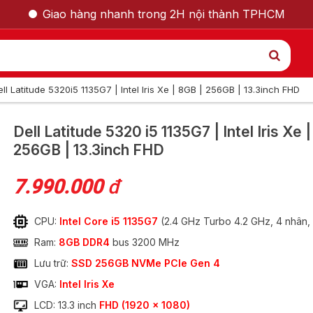
Giao hàng nhanh trong 2H nội thành TPHCM
ell Latitude 5320i5 1135G7 | Intel Iris Xe | 8GB | 256GB | 13.3inch FHD
GỌI LẠI CHO TÔI
Dell Latitude 5320
i5 1135G7 | Intel Iris Xe 
256GB | 13.3inch FHD
Nam
Nữ
7.990.000
đ
CPU:
Intel Core i5 1135G7
(2.4 GHz Turbo 4.2 GHz, 4 nhân,
Ram:
8GB DDR4
bus 3200 MHz
Lưu trữ:
SSD 256GB NVMe PCIe Gen 4
VGA:
Intel Iris Xe
0 i5 1135G7 | Intel
LCD: 13.3 inch
FHD (1920 x 1080)
GỬI