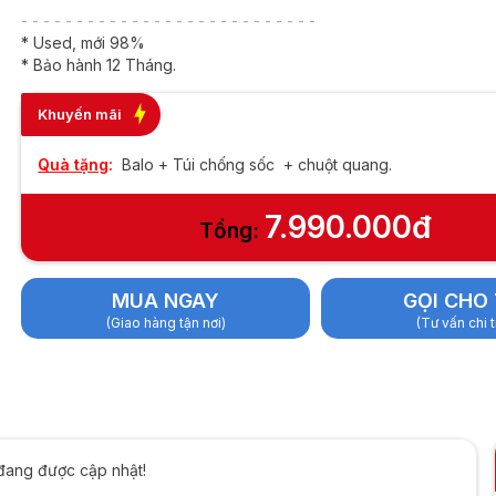
56GB | 13.3inch FHD
- - - - - - - - - - - - - - - - - - - - - - - - - - -
* Used, mới 98%
* Bảo hành 12 Tháng.
Khuyến mãi
Quà tặng
:
Balo + Túi chống sốc + chuột quang.
7.990.000đ
Tổng:
MUA NGAY
GỌI CHO 
(Giao hàng tận nơi)
(Tư vấn chi t
đang được cập nhật!