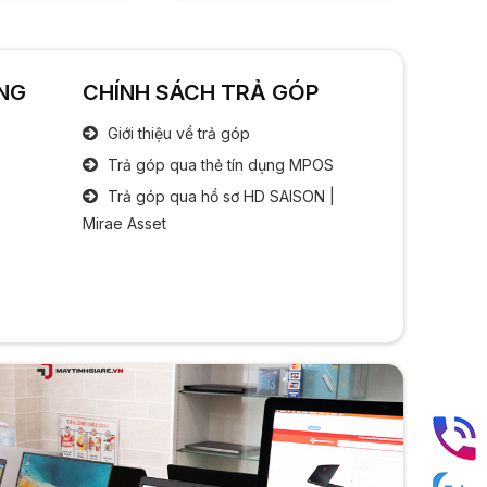
Công nghệ IPS
Bộ xử lý đồ hoạ
NG
CHÍNH SÁCH TRẢ GÓP
Chipset đồ hoạ:
  Intel Iris Xe
Giới thiệu về trả góp
Âm thanh
Trả góp qua thẻ tín dụng MPOS
Speaker:
  2 x Spearker
Trả góp qua hồ sơ HD SAISON |
Mirae Asset
Cổng kết nối
Cổng giao tiếp:
  2x USB 
1x Jack tai nghe 3.5 mm
1x HDMI
2x Tyce C
1x Micro SD
Bàn phím