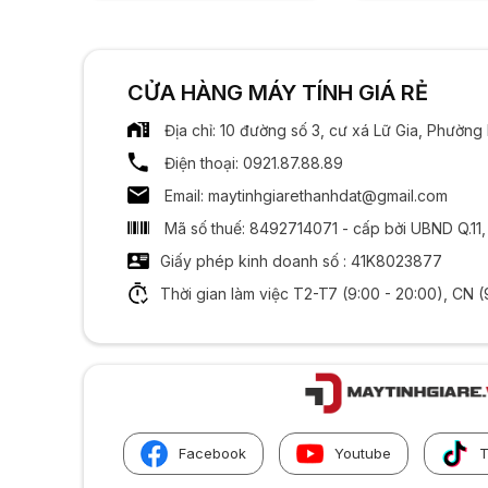
CỬA HÀNG MÁY TÍNH GIÁ RẺ
Địa chỉ: 10 đường số 3, cư xá Lữ Gia, Phườn
Điện thoại: 0921.87.88.89
Email: maytinhgiarethanhdat@gmail.com
Mã số thuế: 8492714071 - cấp bởi UBND Q.11
Giấy phép kinh doanh số : 41K8023877
Thời gian làm việc T2-T7 (9:00 - 20:00), CN (
Facebook
Youtube
T