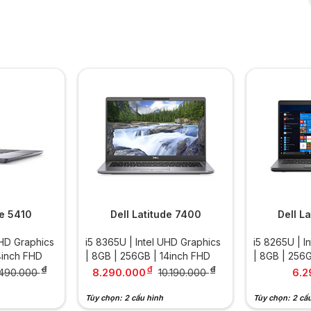
de 5410
Dell Latitude 7400
Dell L
UHD Graphics
i5 8365U | Intel UHD Graphics
i5 8265U | I
4inch FHD
| 8GB | 256GB | 14inch FHD
| 8GB | 256
đ
đ
đ
8.290.000
6.2
.490.000
10.190.000
Tùy chọn: 2 cấu hình
Tùy chọn: 2 cấ