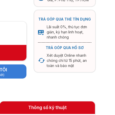
TRẢ GÓP QUA THẺ TÍN DỤNG
Lãi suất 0%, thủ tục đơn
giản, kỳ hạn linh hoạt,
nhanh chóng
TRẢ GÓP QUA HỒ SƠ
Xét duyệt Online nhanh
chóng chỉ từ 15 phút, an
toàn và bảo mật
TÔI
iết)
Thông số kỹ thuật