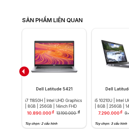
SẢN PHẨM LIÊN QUAN
30
Dell Latitude 5421
Dell Latitu
 8GB |
i7 11850H | Intel UHD Graphics
i5 10210U | Intel 
| 8GB | 256GB | 14inch FHD
| 8GB | 256GB | 1
đ
đ
đ
10.890.000
7.290.000
13.190.000
9
Tùy chọn: 2 cấu hình
Tùy chọn: 3 cấu hình