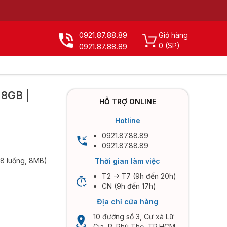
0921.87.88.89
Giỏ hàng
0
(SP)
0921.87.88.89
X
| 8GB |
HỖ TRỢ ONLINE
Hotline
0921.87.88.89
0921.87.88.89
 8 luồng, 8MB)
Thời gian làm việc
T2 -> T7 (9h đến 20h)
CN (9h đến 17h)
Địa chỉ cửa hàng
10 đường số 3, Cư xá Lữ
Gia, P. Phú Thọ, TP.HCM