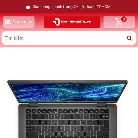
Giao hàng nhanh trong 2H nội thành TPHCM
0
GỌI LẠI CHO TÔI
Danh mục
X
Dell Latitude 7320 i7 1185G7 | Intel Iris Xe | 16GB |
256GB | 13.3inch FHD
Nam
Nữ