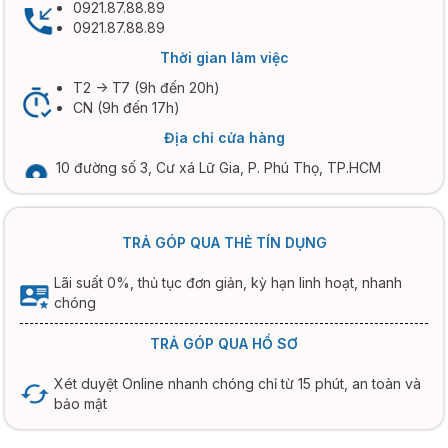
0921.87.88.89
0921.87.88.89
Thời gian làm việc
T2 -> T7 (9h đến 20h)
CN (9h đến 17h)
Địa chỉ cửa hàng
10 đường số 3, Cư xá Lữ Gia, P. Phú Thọ, TP.HCM
TRẢ GÓP QUA THẺ TÍN DỤNG
Lãi suất 0%, thủ tục đơn giản, kỳ hạn linh hoạt, nhanh
chóng
TRẢ GÓP QUA HỒ SƠ
Xét duyệt Online nhanh chóng chỉ từ 15 phút, an toàn và
bảo mật