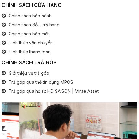
Cổng kết nối
CHÍNH SÁCH CỬA HÀNG
Chính sách bảo hành
Cổng giao tiếp:
1x USB 3.1
1x Jack tai nghe 3.5 mm
Chính sách đổi - trả hàng
1x HDMI
Chính sách bảo mật
2x Tyce C
1x Micro SD
Hình thức vận chuyển
Hình thức thanh toán
Bàn phím
CHÍNH SÁCH TRẢ GÓP
Bàn phím số:
Không
Giới thiệu về trả góp
.............................................................................................
Trả góp qua thẻ tín dụng MPOS
Đèn phím:
Tùy Option
Trả góp qua hồ sơ HD SAISON | Mirae Asset
Pin (Battery)
Thông tin pin:
6 Cell
Thông tin khác