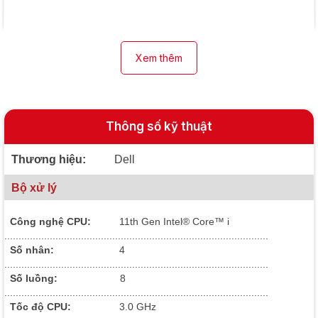
Xem thêm
Thông số kỹ thuật
Thương hiệu:
Dell
Bộ xử lý
Công nghệ CPU:
11th Gen Intel® Core™ i
.............................................................................................
Số nhân:
4
.............................................................................................
Số luồng:
8
.............................................................................................
Tốc độ CPU:
3.0 GHz