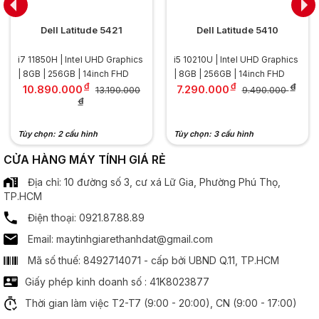
Màn hình
Dell Latitude 5421
Dell Latitude 5410
Kích thước:
13.3 inch
i7 11850H | Intel UHD Graphics
i5 10210U | Intel UHD Graphics
.............................................................................................
| 8GB | 256GB | 14inch FHD
| 8GB | 256GB | 14inch FHD
Độ phân giải:
FHD (1920 x 1080)
đ
đ
đ
10.890.000
7.290.000
13.190.000
9.490.000
.............................................................................................
đ
Tần số quét:
60Hz
.............................................................................................
Tùy chọn: 2 cấu hình
Tùy chọn: 3 cấu hình
Công nghệ MH:
Chống chói Anti Glare
Công nghệ IPS
CỬA HÀNG MÁY TÍNH GIÁ RẺ
Địa chỉ: 10 đường số 3, cư xá Lữ Gia, Phường Phú Thọ,
Bộ xử lý đồ hoạ
TP.HCM
Điện thoại: 0921.87.88.89
Chipset đồ hoạ:
Intel Iris Xe Graphics
Email: maytinhgiarethanhdat@gmail.com
Âm thanh
Mã số thuế: 8492714071 - cấp bởi UBND Q.11, TP.HCM
Giấy phép kinh doanh số : 41K8023877
Speaker:
2 x Spearker
Thời gian làm việc T2-T7 (9:00 - 20:00), CN (9:00 - 17:00)