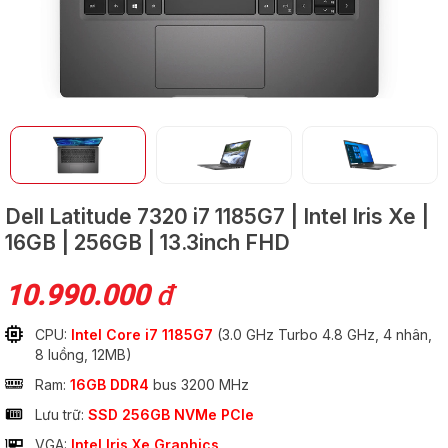
GỬI
Dell Latitude 7320
i7 1185G7 | Intel Iris Xe |
16GB | 256GB | 13.3inch FHD
10.990.000
đ
CPU:
Intel Core i7 1185G7
(3.0 GHz Turbo 4.8 GHz, 4 nhân,
8 luồng, 12MB)
Ram:
16GB DDR4
bus 3200 MHz
Lưu trữ:
SSD 256GB NVMe PCIe
VGA:
Intel Iris Xe Graphics