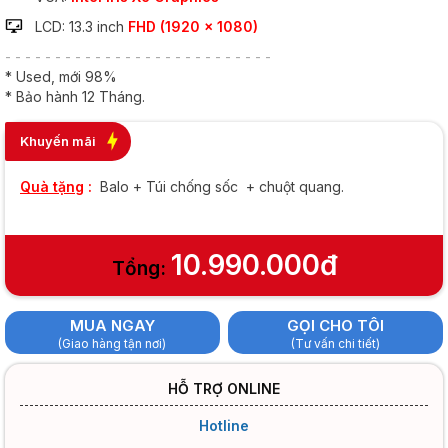
LCD: 13.3 inch
FHD (1920 x 1080)
- - - - - - - - - - - - - - - - - - - - - - - - - - -
* Used, mới 98%
* Bảo hành 12 Tháng.
Khuyến mãi
Quà tặng
:
Balo + Túi chống sốc + chuột quang.
10.990.000đ
Tổng:
MUA NGAY
GỌI CHO TÔI
(Giao hàng tận nơi)
(Tư vấn chi tiết)
HỖ TRỢ ONLINE
Hotline