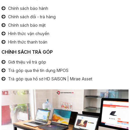
Chính sách bảo hành
Cổng giao tiếp:
  3x USB 
1x Jack tai nghe 3.5 mm
Chính sách đổi - trả hàng
1x HDMI
Chính sách bảo mật
1x LAN
1x Tyce C
Hình thức vận chuyển
1x Sim 4G
Hình thức thanh toán
1x Micro SD
CHÍNH SÁCH TRẢ GÓP
Bàn phím
Giới thiệu về trả góp
Trả góp qua thẻ tín dụng MPOS
Bàn phím số:
Có
.............................................................................................
Trả góp qua hồ sơ HD SAISON | Mirae Asset
Đèn phím:
Tuỳ Option
Pin (Battery)
Thông tin pin:
6 Cell
Thông tin khác