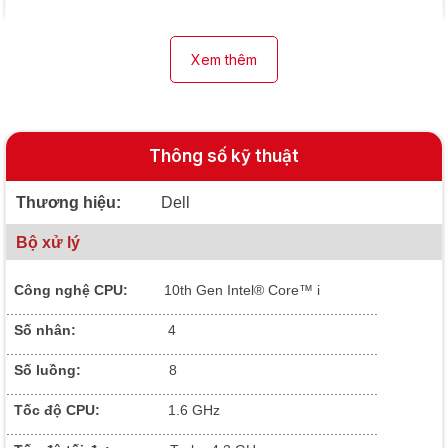
Xem thêm
Thông số kỹ thuật
Thương hiệu:
Dell
Bộ xử lý
Công nghệ CPU:
10
th Gen Intel® Core™ i
.............................................................................................
Số nhân:
4
.............................................................................................
Số luồng:
8
.............................................................................................
Tốc độ CPU:
1.6 GHz
.............................................................................................