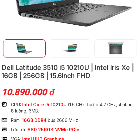
GỬI
Dell Latitude 3510
i5 10210U | Intel Iris Xe |
16GB | 256GB | 15.6inch FHD
10.890.000
đ
CPU:
Intel Core i5 10210U
(1.6 GHz Turbo 4.2 GHz, 4 nhân,
8 luồng, 6MB)
Ram:
16GB DDR4
bus 2666 MHz
Lưu trữ:
SSD 256GB NVMe PCIe
VGA:
Intel UHD Graphics