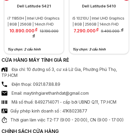
Màn hình
Dell Latitude 5421
Dell Latitude 5410
Kích thước:
15.6 inch
i7 11850H | Intel UHD Graphics
i5 10210U | Intel UHD Graphics
.............................................................................................
| 8GB | 256GB | 14inch FHD
| 8GB | 256GB | 14inch FHD
Độ phân giải:
Full HD (1920 x 1080)
đ
đ
đ
10.890.000
7.290.000
13.190.000
9.490.000
.............................................................................................
đ
Tần số quét:
  60Hz
.............................................................................................
Tùy chọn: 2 cấu hình
Tùy chọn: 3 cấu hình
Công nghệ MH:
Chống chói Anti Glare
Công nghệ IPS
CỬA HÀNG MÁY TÍNH GIÁ RẺ
Địa chỉ: 10 đường số 3, cư xá Lữ Gia, Phường Phú Thọ,
Bộ xử lý đồ hoạ
TP.HCM
Điện thoại: 0921.87.88.89
Chipset đồ hoạ:
  Intel Iris Xe
Email: maytinhgiarethanhdat@gmail.com
Âm thanh
Mã số thuế: 8492714071 - cấp bởi UBND Q.11, TP.HCM
Giấy phép kinh doanh số : 41K8023877
Speaker:
  2 x Spearker
Thời gian làm việc T2-T7 (9:00 - 20:00), CN (9:00 - 17:00)
Cổng kết nối
CHÍNH SÁCH CỬA HÀNG