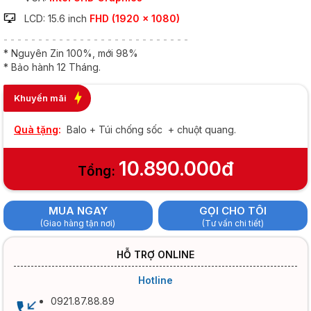
LCD: 15.6 inch
FHD (1920 x 1080)
- - - - - - - - - - - - - - - - - - - - - - - - - - -
* Nguyên Zin 100%, mới 98%
* Bảo hành 12 Tháng.
Khuyến mãi
Quà tặng
:
Balo + Túi chống sốc + chuột quang.
10.890.000đ
Tổng:
MUA NGAY
GỌI CHO TÔI
(Giao hàng tận nơi)
(Tư vấn chi tiết)
HỖ TRỢ ONLINE
Hotline
0921.87.88.89