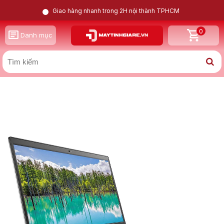
Giao hàng nhanh trong 2H nội thành TPHCM
0
GỌI LẠI CHO TÔI
Danh mục
X
Dell Latitude 3510 i5 10210U | Intel Iris Xe | 16GB |
256GB | 15.6inch FHD
Nam
Nữ